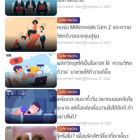
สัมภาษณ์งาน
By
Connext Team
กรกฎาคม 6, 2022
Life Hacks
คนรุ่น Millennials Gen Z และความ
วิตกกังวลจากรุ่นสู่รุ่น
By
Connext Team
กรกฎาคม 4, 2022
Life Hacks
พลิกวิกฤตให้เป็นโอกาส! ใช้ ‘ความวิตก
กังวล’ มาช่วยให้ทำงานดีขึ้น
By
Connext Team
มิถุนายน 27, 2022
Life Hacks
เครียดสะสมมาทั้งวัน อยากนอนหลับใจ
จะขาด แต่ก็อดคิดเรื่องงานไม่ได้สักที ทำ
อย่างไรดี?
By
Connext Team
กรกฎาคม 13, 2021
Life Hacks
รู้หรือไม่? เพื่อนรักสัตว์สี่ขาที่เราเลี้ยง