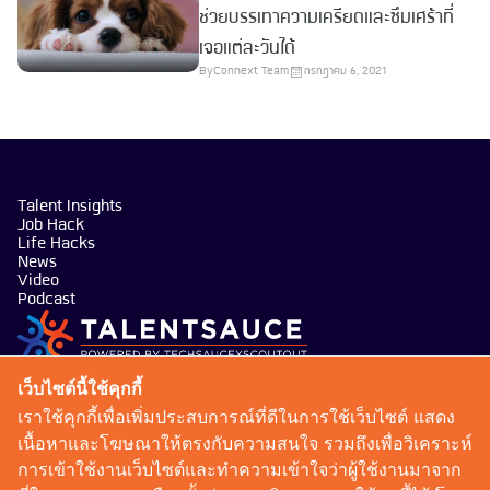
ช่วยบรรเทาความเครียดและซึมเศร้าที่
เจอแต่ละวันได้
By
Connext Team
กรกฎาคม 6, 2021
Talent Insights
Job Hack
Life Hacks
News
Video
Podcast
บริษัท เทคซอส มีเดีย จำกัด
เว็บไซต์นี้ใช้คุกกี้
101 ทรู ดิจิทัล พาร์ค อาคาร กริฟฟิน ชั้น 14 ห้อง 1401
เราใช้คุกกี้เพื่อเพิ่มประสบการณ์ที่ดีในการใช้เว็บไซต์ แสดง
ถนนสุขุมวิท แขวงบางจาก เขตพระโขนง กรุงเทพมหานคร
เนื้อหาและโฆษณาให้ตรงกับความสนใจ รวมถึงเพื่อวิเคราะห์
10260
การเข้าใช้งานเว็บไซต์และทำความเข้าใจว่าผู้ใช้งานมาจาก
talentsauce@techsauce.co