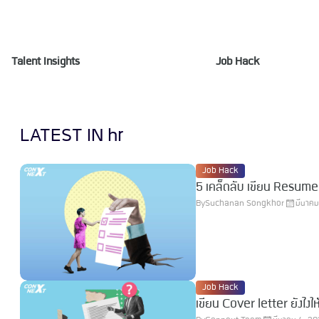
Talent Insights
Job Hack
LATEST IN hr
Job Hack
By
Suchanan Songkhor
มีนาค
Job Hack
เขียน Cover letter ยังไงใ