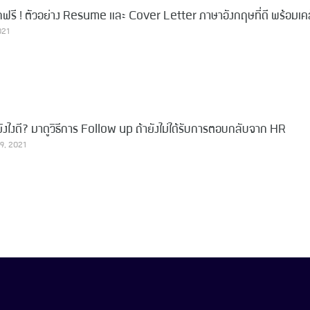
รี ! ตัวอย่าง Resume และ Cover Letter ภาษาอังกฤษที่ดี พร้อมเคล
021
สัมภาษณ์งานแล้วโดนเททำยังไงดี? มาดูวิธีการ Follow up ถ้ายังไม่ได้รับการตอบกลับจาก HR
9, 2021