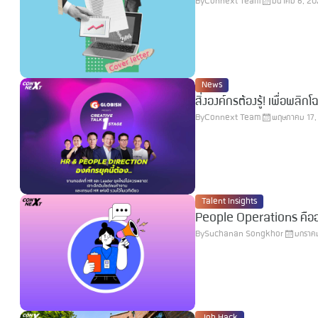
By
Connext Team
มีนาคม 6, 2
News
สิ่งองค์กรต้องรู้! เพื่อ
By
Connext Team
พฤษภาคม 17,
Talent Insights
People Operations คืออะ
By
Suchanan Songkhor
มกราค
Job Hack