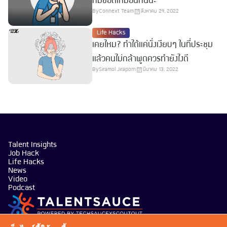
ก็มีข้อดีเหมือนกันนะ
By
Connext Team
สิงหาคม 29, 2022
Life Hacks
เคยไหม? ทำได้แค่นั่งเงียบๆ ในที่ประชุม
แล้วคนไม่กล้าพูดควรทำยังไงดี
By
Siramol Jiraporn
มีนาคม 13, 2022
Talent Insights
Job Hack
Life Hacks
News
Video
Podcast
บริษัท เทคซอส มีเดีย จำกัด