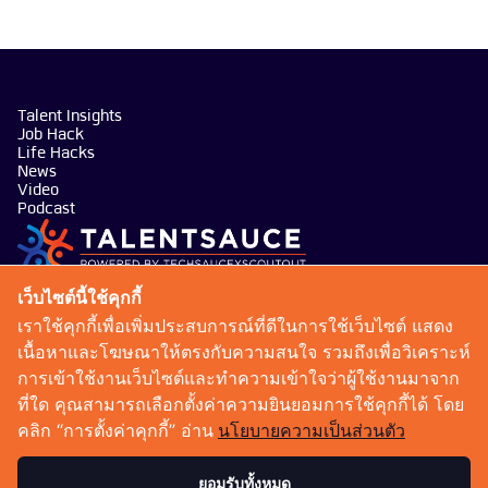
Talent Insights
Job Hack
Life Hacks
News
Video
Podcast
บริษัท เทคซอส มีเดีย จำกัด
เว็บไซต์นี้ใช้คุกกี้
101 ทรู ดิจิทัล พาร์ค อาคาร กริฟฟิน ชั้น 14 ห้อง 1401
เราใช้คุกกี้เพื่อเพิ่มประสบการณ์ที่ดีในการใช้เว็บไซต์ แสดง
ถนนสุขุมวิท แขวงบางจาก เขตพระโขนง กรุงเทพมหานคร
เนื้อหาและโฆษณาให้ตรงกับความสนใจ รวมถึงเพื่อวิเคราะห์
10260
การเข้าใช้งานเว็บไซต์และทำความเข้าใจว่าผู้ใช้งานมาจาก
talentsauce@techsauce.co
ที่ใด คุณสามารถเลือกตั้งค่าความยินยอมการใช้คุกกี้ได้ โดย
02-001-5375
คลิก “การตั้งค่าคุกกี้” อ่าน
นโยบายความเป็นส่วนตัว
06-4658-9500
ยอมรับทั้งหมด