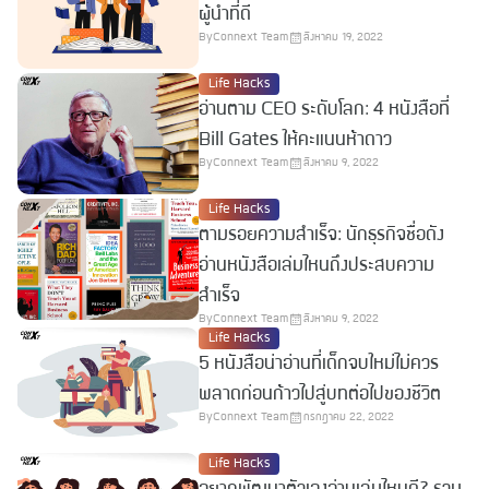
ผู้นำที่ดี
By
Connext Team
สิงหาคม 19, 2022
Life Hacks
อ่านตาม CEO ระดับโลก: 4 หนังสือที่
Bill Gates ให้คะแนนห้าดาว
By
Connext Team
สิงหาคม 9, 2022
Life Hacks
ตามรอยความสำเร็จ: นักธุรกิจชื่อดัง
อ่านหนังสือเล่มไหนถึงประสบความ
สำเร็จ
By
Connext Team
สิงหาคม 9, 2022
Life Hacks
5 หนังสือน่าอ่านที่เด็กจบใหม่ไม่ควร
พลาดก่อนก้าวไปสู่บทต่อไปของชีวิต
By
Connext Team
กรกฎาคม 22, 2022
Life Hacks