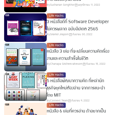
By
Suchanan Songkhor
พฤศจิกายน 11, 2022
Life Hacks
3 หนังสือดีที่ Software Developer
ไม่ควรพลาด ฉบับอัปเดต 2565
By
Siramol Jiraporn
กันยายน 30, 2022
Life Hacks
หนังสือ 3 เล่ม ที่จะเปลี่ยนความคิดเรื่อง
งานและความสำเร็จในชีวิต
By
Chanapa Siricheevakesorn
กันยายน 15, 2022
Life Hacks
5 หนังสือพัฒนาความคิด ที่เหล่านัก
ธุรกิจยุคใหม่ต้องอ่าน จากการแนะนำ
โดย MIT
By
Connext Team
กันยายน 9, 2022
Life Hacks
หนังสือ 6 เล่มที่ควรอ่าน ถ้าอยากเป็น