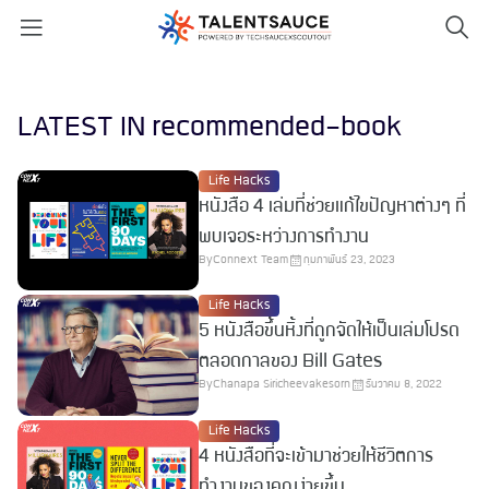
LATEST IN recommended-book
Life Hacks
หนังสือ 4 เล่มที่ช่วยแก้ไขปัญหาต่างๆ ที่
พบเจอระหว่างการทำงาน
By
Connext Team
กุมภาพันธ์ 23, 2023
Life Hacks
5 หนังสือขึ้นหิ้งที่ถูกจัดให้เป็นเล่มโปรด
ตลอดกาลของ Bill Gates
By
Chanapa Siricheevakesorn
ธันวาคม 8, 2022
Life Hacks
4 หนังสือที่จะเข้ามาช่วยให้ชีวิตการ
ทำงานของคุณง่ายขึ้น