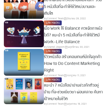
อยากพัฒนาตัวเองอ่านเล่มไหนดี? รวม
5 หนังสือที่จะทำให้ชีวิตเบ่งบานและ
เติบโต
By
Connext Team
มิถุนายน 28, 2022
Life Hacks
เมื่อ Work ไร้ Balance ควรจัดการยัง
ไงดี? แนะนำ 5 หนังสือที่จะทำให้ชีวิตมี
Work-Life Balance
By
Siramol Jiraporn
พฤศจิกายน 30, 2021
Life Hacks
รีวิวหนังสือ สร้างคอนเทนต์มัดใจลูกค้า
How to Do Content Marketing
Right
By
Connext Team
กรกฎาคม 11, 2021
Life Hacks
แนะนำ 7 หนังสือน่าอ่านช่วงกักตัวอยู่
บ้าน ที่จะช่วยเยียวยา ผ่อนคลาย ค้นหา
เป้าหมายในชีวิต
By
Connext Team
พฤษภาคม 18, 2021