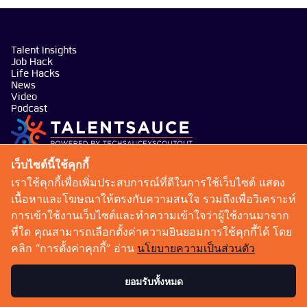
Talent Insights
Job Hack
Life Hacks
News
Video
Podcast
บริษัท เทคซอส มีเดีย จำกัด
เว็บไซต์นี้ใช้คุกกี้
101 ทรู ดิจิทัล พาร์ค อาคาร กริฟฟิน ชั้น 14 ห้อง 1401
เราใช้คุกกี้เพื่อเพิ่มประสบการณ์ที่ดีในการใช้เว็บไซต์ แสดง
ถนนสุขุมวิท แขวงบางจาก เขตพระโขนง กรุงเทพมหานคร
เนื้อหาและโฆษณาให้ตรงกับความสนใจ รวมถึงเพื่อวิเคราะห์
10260
การเข้าใช้งานเว็บไซต์และทำความเข้าใจว่าผู้ใช้งานมาจาก
talentsauce@techsauce.co
ที่ใด คุณสามารถเลือกตั้งค่าความยินยอมการใช้คุกกี้ได้ โดย
02-001-5375
คลิก “การตั้งค่าคุกกี้” อ่าน
นโยบายความเป็นส่วนตัว
06-4658-9500
ยอมรับทั้งหมด
เงื่อนไขการให้บริการ
นโยบายความเป็นส่วนตัว