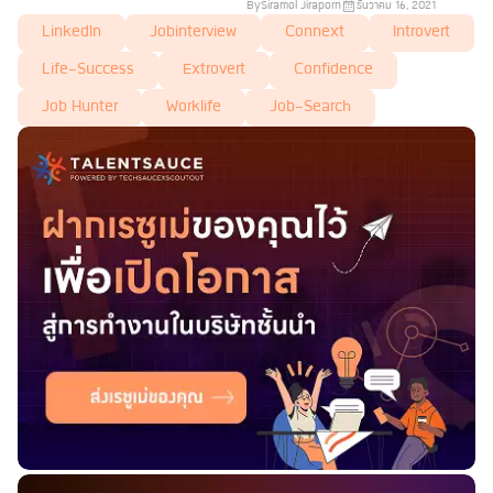
By
Siramol Jiraporn
ธันวาคม 16, 2021
LinkedIn
Jobinterview
Connext
Introvert
Life-Success
Extrovert
Confidence
Job Hunter
Worklife
Job-Search