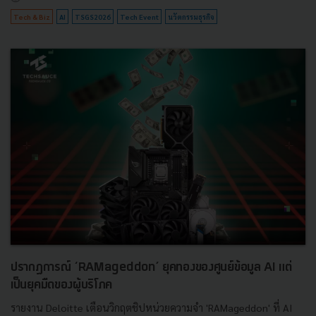
Tech & Biz
AI
TSGS2026
Tech Event
นวัตกรรมธุรกิจ
ปรากฏการณ์ ‘RAMageddon’ ยุคทองของศูนย์ข้อมูล AI แต่
เป็นยุคมืดของผู้บริโภค
รายงาน Deloitte เตือนวิกฤตชิปหน่วยความจำ 'RAMageddon' ที่ AI