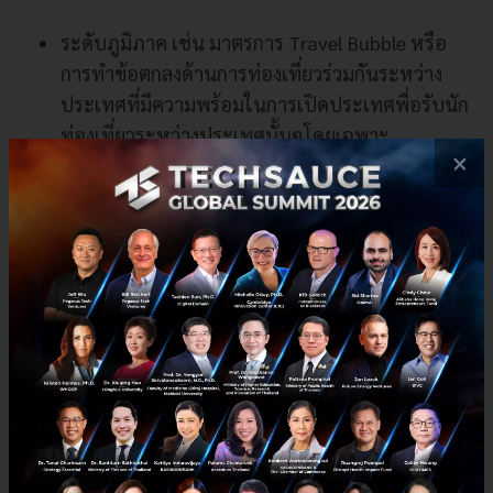
ระดับภูมิภาค เช่น มาตรการ Travel Bubble หรือ
การทำข้อตกลงด้านการท่องเที่ยวร่วมกันระหว่าง
ประเทศที่มีความพร้อมในการเปิดประเทศพื่อรับนัก
ท่องเที่ยวระหว่างประเทศนั้นๆโดยเฉพาะ
×
ระดับโลก คือยึดการพัฒนาอย่างยั่งยืน โดยไม่ทิ้งใคร
ไว้ข้างหลัง
คำแนะนำต่อการเข้าถึงการมีส่วนร่วมของประชาชน
วอนให้ประชาชนอย่าตื่นตระหนก เมื่อได้รับความ
เห็นที่ขัดแย้งกัน
ขับเคลื่อนสังคม โดยกลุ่มประชาชนช่วยกันดูแลซึ่ง
กันและกัน เช่น การรักษาสุขอนามัย การรักษาระยะ
ห่าง