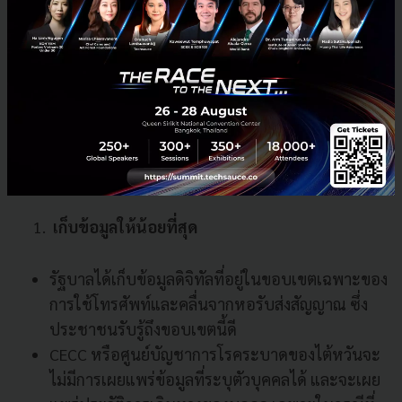
บอกต่อไอเดียที่ดีเกี่ยวกับการป้องกันตัวเอง ถ้าหาก
ไอเดียดี ๆ ของคนใดคนหนึ่งกลายเป็นกระแสใน
สังคม ไวรัสโคโรนาก็จะไม่กลายเป็นกระแสหลักใน
สังคม
Privacy and Health Security - ความเป็นส่วน
ตัวและเรื่องความปลอดภัยด้านสุขภาพ
เก็บข้อมูลให้น้อยที่สุด
รัฐบาลได้เก็บข้อมูลดิจิทัลที่อยู่ในขอบเขตเฉพาะของ
การใช้โทรศัพท์และคลื่นจากหอรับส่งสัญญาณ ซึ่ง
ประชาชนรับรู้ถึงขอบเขตนี้ดี
CECC หรือศูนย์บัญชาการโรคระบาดของไต้หวันจะ
ไม่มีการเผยแพร่ข้อมูลที่ระบุตัวบุคคลได้ และจะเผย