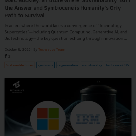
Marc Buckley: a Future Where 'Sustainability' Isn't
the Answer and Symbiocene is Humanity's Only
Path to Survival
In an era where the world faces a convergence of "Technology
Supercycles"—including Quantum Computing, Generative AI, and
Biotechnology—the key question echoing through innovation ...
October 8, 2025
| By
Techsauce Team
2
Sustainable Focus
symbiosis
regeneration
marc-buckley
techsauce2025