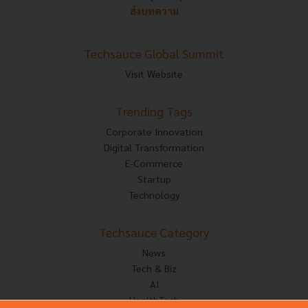
ส่งบทความ
Techsauce Global Summit
Visit Website
Trending Tags
Corporate Innovation
Digital Transformation
E-Commerce
Startup
Technology
Techsauce Category
News
Tech & Biz
AI
HealthTech