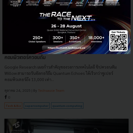
Quantum Echoes เมื่อ Google ก้าวสู่ยุคจริงของ
คอมพิวเตอร์ควอนตัม
Google Research เผยก้าวสำคัญของวงการเทคโนโลยี ชิปควอนตัม
Willow สามารถรันอัลกอริธึม Quantum Echoes ได้เร็วกว่าซูเปอร์
คอมพิวเตอร์ถึง 13,000 เท่า...
ตุลาคม 24, 2025
| By
Techsauce Team
0
Tech & Biz
supercomputer
quantum-computing