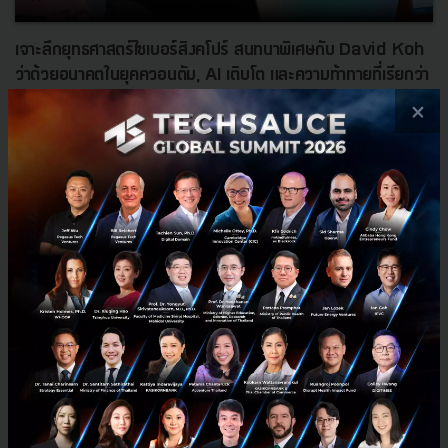
เจาะลึกยุทธศาสตร์ไซเบอร์สิงคโปร์ สนทนาพิเศษกับ David Koh
ว่าด้วยอนาคตในยุคควอนตัม, AI เติบโต และความท้าทายที่เรียกว่า
‘มนุษย์’
×
สรุปบทสัมภาษณ์พิเศษ David Koh ซีอีโอ CSA สิงคโปร์ ว่าด้วยยุทธศาสตร์
ไซเบอร์ รับมือภัยควอนตัม (Q-Day) ด้วยแนวคิด 'First-Mover
Disadvantage' และการสู้กับภัยต้มตุ๋นที่ 'มนุษย์' คือจุดอ...
พฤศจิกายน 12, 2025
| By
Techsauce Team
2
Based On
AI
CSA
Scams
Q-Day