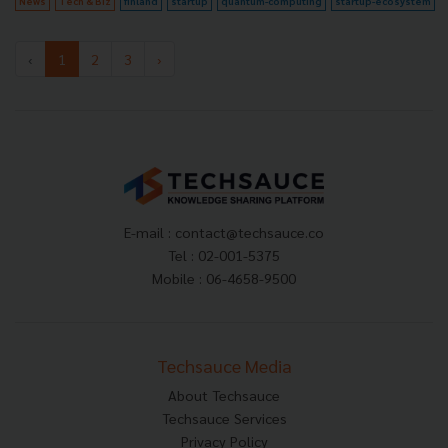
News
Tech & Biz
finland
startup
quantum-computing
startup-ecosystem
‹
1
2
3
›
E-mail :
contact@techsauce.co
Tel : 02-001-5375
Mobile : 06-4658-9500
Techsauce Media
About Techsauce
Techsauce Services
Privacy Policy