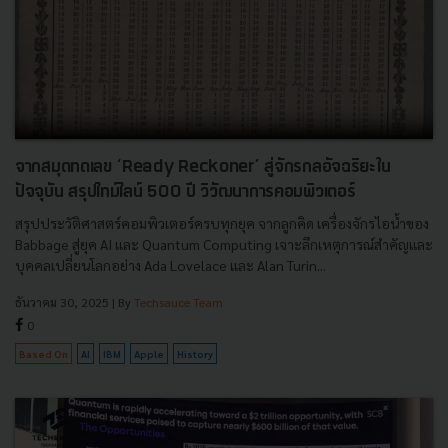
จากสมุดทดเลข ‘Ready Reckoner’ สู่จักรกลอัจฉริยะใน
ปัจจุบัน สรุปไทม์ไลน์ 500 ปี วิวัฒนาการคอมพิวเตอร์
สรุปประวัติศาสตร์คอมพิวเตอร์ครบทุกยุค จากลูกคิด เครื่องจักรไอน้ำของ
Babbage สู่ยุค AI และ Quantum Computing เจาะลึกเหตุการณ์สำคัญและ
บุคคลเปลี่ยนโลกอย่าง Ada Lovelace และ Alan Turin...
ธันวาคม 30, 2025
| By
Techsauce Team
0
Based On
AI
IBM
Apple
History