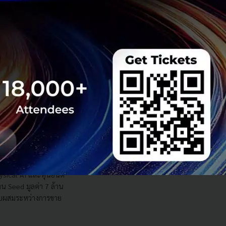
คโนโลยีประกันภัย) แบบ
นออกเฉียงใต้ ประกาศ
Insurtech สัญชาติ
 Team
นยนต์ไทย ปิดรอบ
ริษัท Physical AI
sical AI และหุ่นยนต์
 Seed มูลค่า 7 ล้าน
บผสมระหว่างการขาย