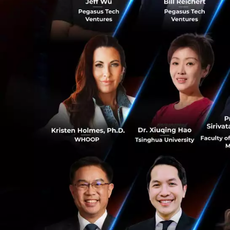
จากผู้ใช้งานใน 15
(ARR) ราว 20 ล้าน
ตลาดไทย แต่สามาร
จากฐานการเติบโตด
แบบครบวงจร โดยจะ
Coach ที่ให้คำแน
กับเป้าหมายของแต
ความแม่นยำในการว
นอกจากนี้ บริษัทย
บริการด้านสุขภาพที
0
ออกกำลังกาย พร้อ
เชี่ยวชาญทางการแพ
ครอบคลุมมากขึ้น
0