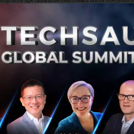
ระเป๋า” พร้อมขยายฐานผู้ใช้ในประเทศไทยและตลาดต่างประ
คิดที่ต้องการทำให้การลดน้ำหนักและการดูแลสุขภาพเป็นเรื่องท
ถูกพัฒนาขึ้นเพื่อลดความยุ่งยากของการจดบันทึกอาหาร และช่วย
ะจำวันได้สะดวกขึ้น โดยผู้ใช้สามารถถ่ายภาพอาหารผ่านแอป 
้อมูลแคลอรี รวมถึงสารอาหารหลักได้ภายในไม่กี่วินาที
 Kalguroo คือการผสาน Multimodal AI สำหรับวิเคราะห์ภาพอ
มต่อกับฐานข้อมูลอาหารไทยเฉพาะของบริษัท (Proprietary Thai
ลอรีและสารอาหารที่ผ่านการตรวจสอบแล้วมาใช้ในการคำนวณ แน
กการให้ AI คาดเดาตัวเลขโภชนาการเพียงอย่างเดียว แต่มีฐานข้
รประเมิน จึงช่วยลดความคลาดเคลื่อน โดยเฉพาะกับอาหาร
้อนทั้งด้านวัตถุดิบ วิธีปรุง และปริมาณต่อจาน
บริการในเดือนกรกฎาคม 2568 Kalguroo มียอดดาวน์โหลดสะสมมา