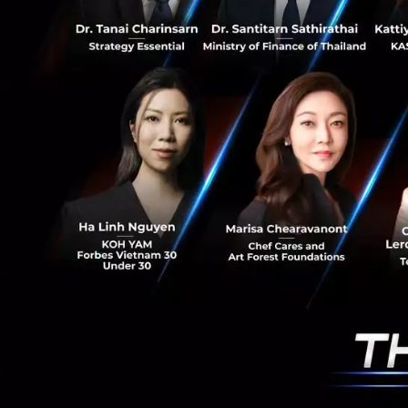
หลังจากเติบโตอย่า
วางแผนขยายธุรกิจสู
Health ที่ยังมีแนว
ภูมิภาคมีมูลค่าราว
ภายใต้ทิศทางดังกล
ภายในปีนี้
Deal Digest
สุขภาพ
ระด
RELATED A