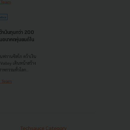
 Team
otics
าเงินทุนกว่า 200
้นอนาคตหุ่นยนต์ใน
ฟรานซิสโก คว้าเงิน
alley เดินหน้าสร้าง
สาหกรรมทั่วโลก...
e Team
Techsauce Category