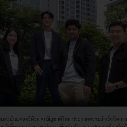
ู) แอปนับแคลอรีด้วย AI สัญชาติไทย ประกาศความสำเร็จปิดก
ผู้เชี่ยวชาญด้านเฮลท์เทค เพื่อเร่งพัฒนาแอปจากเครื่องมือนั