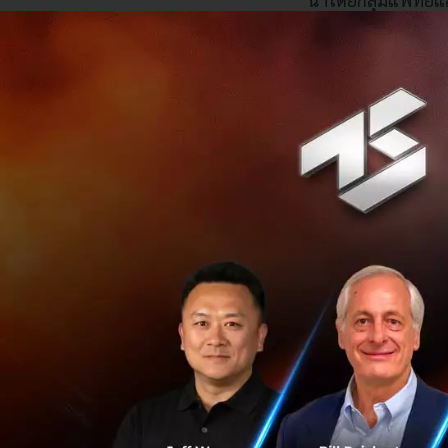
สุขภาพส่วนตัวในก
Kalguroo มาจากแนว
ได้ง่ายขึ้น แอปจึง
โภชนาการในชีวิตปร
วิเคราะห์และแสดงข
เทคโนโลยีหลักของ
Pipeline ที่เชื่อ
เพื่อดึงข้อมูลแค
ผลลัพธ์ไม่ได้มาจา
ประกอบสำคัญในกา
เอเชียที่มีความซับซ
นับตั้งแต่เปิดให้