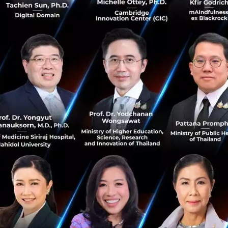
2 ประเทศทั่วโลก พร้อมสร้างรายได้ประจำต่อปี หรือ Annual R
บาท ภายใต้ทีมงานหลักเพียง 8 คน สะท้อนศักยภาพของผลิตภัณฑ์
ถขยายไปสู่ผู้ใช้ในหลายประเทศได้
ังกล่าว Kalguroo วางทิศทางต่อยอดสู่การเป็นแพลตฟอร์มดูแ
นำเงินทุนรอบนี้ไปพัฒนาผลิตภัณฑ์และเทคโนโลยี ทั้งระบบ 
ะนำด้านโภชนาการและสุขภาพจากข้อมูลจริงของผู้ใช้ พร้อม
่ละคน ควบคู่กับการพัฒนาฐานข้อมูลอาหารเฉพาะของแต่ละประ
ิเคราะห์อาหารท้องถิ่นและรองรับการขยายสู่ตลาดต่างประเ
ังเตรียมพัฒนาบริการ Health Commerce เพื่อช่วยให้ผู้ใช้งานแ
่เกี่ยวข้องได้สะดวกขึ้น ไม่ว่าจะเป็นผลิตภัณฑ์โปรตีน อาหาร
มต่อยอดความร่วมมือกับพันธมิตรด้านสุขภาพในประเทศ ทั้งโร
ทย์ ฟิตเนส และองค์กรด้านสุขภาพ เพื่อยกระดับบริการให้ตอบโ