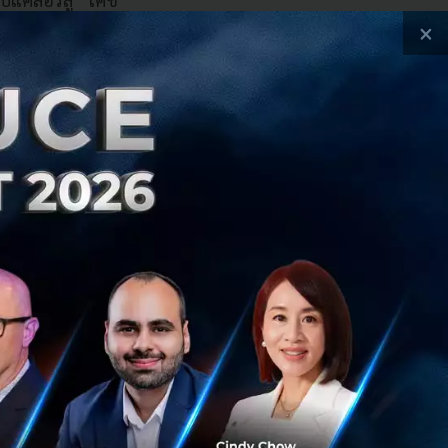
เทศ
×
ี่คนทั่วไปเริ่มต้น
ให้ผู้ใช้ติดตาม
เพื่อให้ AI
าหาร เข้ากับ RAG
 Food Database)
วทางนี้ช่วยให้
อมูลจริงเป็นส่วน
ไทยและอาหาร
กกว่า 1 ล้านครั้ง