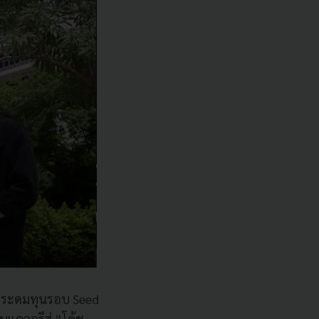
ารระดมทุนรอบ Seed
บแคลอรีสู่ “โค้ช