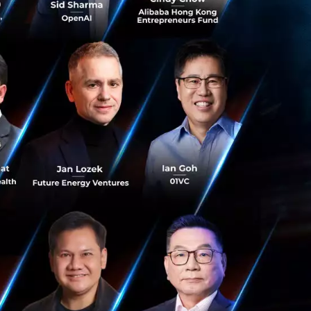
ecurring Revenue
ที่เริ่มต้นจาก
ลสุขภาพส่วนบุคคล
Personalized AI
ปรับแผนให้เหมาะสม
เทศ เพื่อเพิ่ม
ทศ
อปเข้าถึงสินค้าและ
สุขภาพ หรืออุปกรณ์
งพยาบาล ผู้
จทย์ผู้ใช้ได้