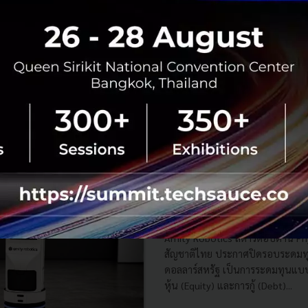
ไทย
Igloo บริษัท Insurtech (บริษัทเท
Full Stack รายใหญ่ของเอเชียตะวั
เข้าซื้อกิจการ Eazy Digital บริษัท 
สิงคโปร์ที่มีฐานปฏิบัติก...
กรกฎาคม 1, 2026
| By
Techsauce
0
Deal Digest
igloo
eazy-digital
Amity Robotics สตาร์ตอัปหุ่
Seed 7 ล้านดอลลาร์ ลุยสร้างบ
ระดับโลก
Amity Robotics สตาร์ตอัปด้าน Phy
สัญชาติไทย ประกาศปิดรอบระดมทุน
ดอลลาร์สหรัฐ เป็นการระดมทุนแบ
หุ้น (Equity) และการกู้ (Debt)...