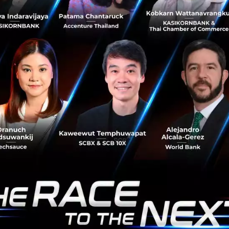
งต่อเนื่องในประเทศไทยและเริ่มมีฐานผู้ใช้งานในหลายประเท
่ภูมิภาคเอเชียตะวันออกเฉียงใต้เป็นลำดับถัดไป ซึ่งเป็นหนึ่ง
โน้มเติบโตต่อเนื่อง โดยข้อมูลจาก IMARC Group ระบุว่าตลาด D
 1.84 หมื่นล้านดอลลาร์สหรัฐในปี 2568 และคาดว่าจะเติบโตเฉล
่าว บริษัทตั้งเป้าผลักดันรายได้ประจำต่อปี หรือ ARR ให้แตะร
มทุน
Kalguroo
healthcare
No comment
RTICLE
Igloo Insurtech ประกาศเข้าซื
บริษัทด้าน Insurtech เดินหน้า