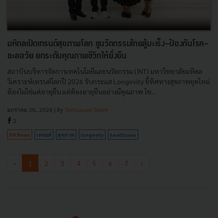
มหิดลเปิดเทรนด์สุขภาพโลก ชูนวัตกรรมไทยสู้มะเร็ง-ป้องกันโรค-
ชะลอวัย ยกระดับคุณภาพชีวิตให้ยั่งยืน
สถาบันบริหารจัดการเทคโนโลยีและนวัตกรรม (INT) มหาวิทยาลัยมหิดล
วิเคราะห์เทรนด์โลกปี 2026 รับกระแส Longevity ชี้ทิศทางสุขภาพยุคใหม่
ต้องไม่ใช่แค่อายุยืน แต่ต้องอายุยืนอย่างมีคุณภาพ โช...
มกราคม 28, 2026
| By
Techsauce Team
2
PR News
เทรนด์
สุขภาพ
longevity
healthcare
‹
1
2
3
4
5
6
7
›