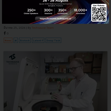
อัตโนมัติ
รู้จัก Latent-Y เอไอเอเจนท์ใหม่ล่าสุดจาก Latent Labs ที่สามารถ
ออกแบบแอนติบอดีได้อัตโนมัติ ช่วยลดเวลาวิจัยจากหลายสัปดาห์เหลือ
เพียงไม่กี่ชั่วโมง ทำงานสเกลใหญ่ได้ พิสูจน์ผลลัพธ์แล้วใน...
มีนาคม 25, 2026
| By
Techsauce Team
0
News
AI
Biotech
Latent-Y
Deep Tech