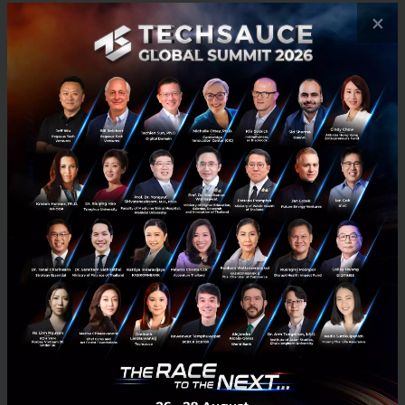
มีนาคม 27, 2026
| By
Techsauce Team
×
0
HealthTech
vc
healthtech
healthcare
techsauce-healthspan-festival-2026
Latent Labs เปิดตัว ‘Latent-Y’ AI Agent ออกแบบยา