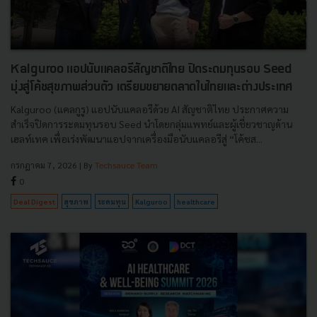
Kalguroo แอปนับแคลอรีสัญชาติไทย ปิดระดมทุนรอบ Seed
มุ่งสู่โค้ชสุขภาพส่วนตัว เตรียมขยายตลาดในไทยและต่างประเทศ
Kalguroo (แคลกูรู) แอปนับแคลอรีด้วย AI สัญชาติไทย ประกาศความ
สำเร็จปิดการระดมทุนรอบ Seed นำโดยกลุ่มแพทย์และผู้เชี่ยวชาญด้าน
เฮลท์เทค เพื่อเร่งพัฒนาแอปจากเครื่องมือนับแคลอรีสู่ “โค้ชส...
กรกฎาคม 7, 2026
| By
Techsauce Team
0
Deal Digest
สุขภาพ
ระดมทุน
Kalguroo
healthcare