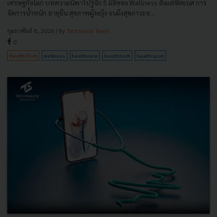
เศรษฐกิจโลก บทความนี้พาไปรู้จัก 5 มิติของ Wellness ตั้งแต่ฟิตเนส การ
จัดการน้ำหนัก อายุยืน สุขภาพผู้หญิง จนถึงสุขภาวะอ...
กุมภาพันธ์ 8, 2026
| By
Techsauce Team
0
HealthTech
wellness
healthcare
healthtech
healthspan