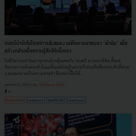
ดนตรีบำบัดไม่ใช่แค่การฟังเพลง แต่คือการพาสมอง ‘เข้ายิม’ เพื่อ
สร้างกล้ามเนื้อความรู้สึกให้แข็งแรง
ในชีวิตประจำวันเราทุกคนล้วนคุ้นเคยกับ 'ดนตรี' มากกว่าที่คิด ตั้งแต่
จังหวะการเต้นของหัวใจแม่ตั้งแต่ยังอยู่ในครรภ์ไปจนถึงเสียงรอบตัวที่ค่อย
ๆ สะสมกลายเป็นความทรงจำ สิ่งเหล่านี้ไม่ได้...
เมษายน 2, 2026
| By
Techsauce Team
0
HealthTech
healthcare
ดนตรีบำบัด
healthspan