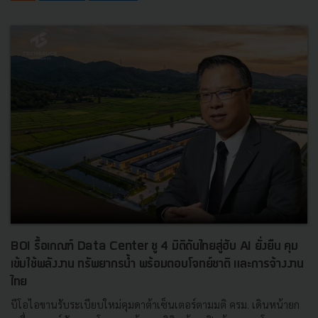
BOI รื้อเกณฑ์ Data Center ชู 4 มิติดันไทยสู่ฮับ AI ยั่งยืน คุม
เข้มใช้พลังงาน ทรัพยากรน้ำ พร้อมตอบโจทย์ชาติ และการจ้างงาน
ไทย
บีโอไอขานรับระเบียบใหม่คุมดาต้าเซ็นเตอร์ตามมติ ครม. เดินหน้ายก