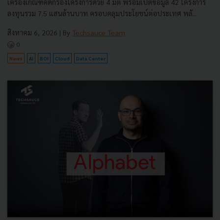
เครื่องเกณฑ์คัดกรองโครงการด้วย 4 มิติ พร้อมเปิดข้อมูล 42 โครงการ
ลงทุนรวม 7.5 แสนล้านบาท ครอบคลุมประโยชน์ต่อประเทศ พลั...
สิงหาคม 6, 2026
| By
Techsauce Team
0
News
AI
BOI
Cloud
Data Center