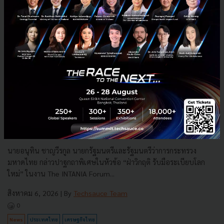
3 เรื่องที่ประเทศไทยต้อง Focus สร้างคน–นวัตกรรม–ปฏิรูป
ระบบราชการ เพื่อยกระดับขีดความสามารถประเทศ
นายอนุทิน ชาญวีรกูล นายกรัฐมนตรีและรัฐมนตรีว่าการกระทรวง
มหาดไทย กล่าวปาฐกถาพิเศษในหัวข้อ “ฝ่าวิกฤติ รับมือระเบียบโลก
ใหม่” ในงาน The INTANIA Forum...
สิงหาคม 6, 2026
| By
Techsauce Team
0
News
ประเทศไทย
เศรษฐกิจไทย