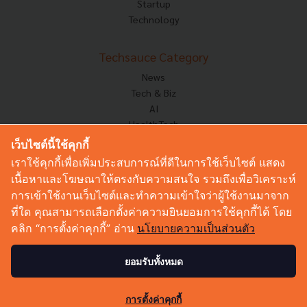
Startup
Technology
Techsauce Category
News
Tech & Biz
AI
HealthTech
Exec Insight
เว็บไซต์นี้ใช้คุกกี้
Corp Innov
เราใช้คุกกี้เพื่อเพิ่มประสบการณ์ที่ดีในการใช้เว็บไซต์ แสดง
Saucy Thoughts
เนื้อหาและโฆษณาให้ตรงกับความสนใจ รวมถึงเพื่อวิเคราะห์
Based On
การเข้าใช้งานเว็บไซต์และทำความเข้าใจว่าผู้ใช้งานมาจาก
Sustainable
ที่ใด คุณสามารถเลือกตั้งค่าความยินยอมการใช้คุกกี้ได้ โดย
Videos
คลิก “การตั้งค่าคุกกี้” อ่าน
นโยบายความเป็นส่วนตัว
Podcast
Startup Guide
ยอมรับทั้งหมด
0
© Copyright 2026 :
Techsauce All rights reserved.
การตั้งค่าคุกกี้