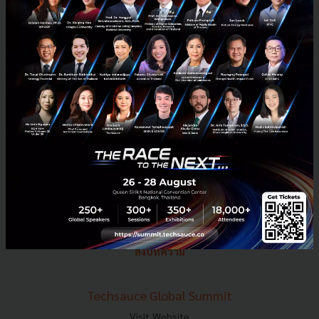
E-mail :
contact@techsauce.co
Tel : 02-001-5375
Mobile : 06-4658-9500
Techsauce Media
About Techsauce
Techsauce Services
Privacy Policy
ส่งบทความ
Techsauce Global Summit
Visit Website