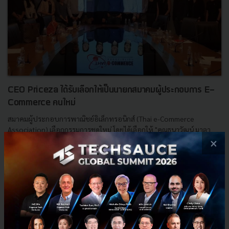
CEO Priceza ได้รับเลือกให้เป็นนายกสมาคมผู้ประกอบการ E-
Commerce คนใหม่
สมาคมผู้ประกอบการพาณิชย์อิเล็กทรอนิกส์ (Thai e-Commerce
Association) เลือกกรรมการชุดใหม่ โดยได้เลือกให้ "คุณธนาวัฒน์ มาลา
บุปผา" หรือคุณไว CEO จาก Priceza นั่งเป็นนายกสมาคมคนใหม่ฯ เ...
×
เมษายน 30, 2018
| By
Techsauce Team
0
News
Thailand
E-Commerce
Thai e-Commerce Association
สมาคมผู้ประกอบการพาณิชย์อิเล็กทรอนิกส์