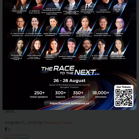
Canva เข้าซื้อ Leonardo.AI เสริมแกร่งฟีเจอร์ AI พร้อมชน
Adobe
Canva แพลตฟอร์มออกแบบกราฟฟิกสัญชาติออสซี่ กำลังดำเนินการเข้า
ซื้อ Leonardo.ai บริษัทสตาร์ทอัพผู้พัฒนาเครื่องมือ AI สร้างรูปภาพและ
วิดีโอ...
กรกฎาคม 31, 2024
| By
Techsauce Team
0
News
canva