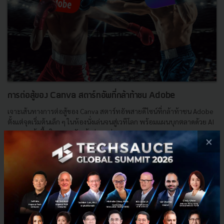
การต่อสู้ของ Canva สตาร์ทอัพที่กล้าท้าชน Adobe
เจาะเส้นทางการต่อสู้ของ Canva สตาร์ทอัพสายดีไซน์ที่กล้าท้าชน Adobe
ตั้งแต่จุดเริ่มต้นเล็ก ๆ ในห้องนั่งเล่นจนสู่เวทีโลก พร้อมแผนบุกตลาดด้วย AI
และการเข้าซื้อกิจการ หวังคว้าส่วนแบ่งจ...
×
พฤศจิกายน 3, 2024
| By
Techsauce Team
0
Based On
adobe
canva