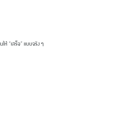
งจะทำงานให้ “เสร็จ” แบบจริง ๆ