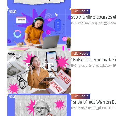
Life Hacks
รวม 7 Online courses พัฒน
By
Suchanan Songkhor
มีนาคม
Life Hacks
"Fake it till you make it
By
Chanapa Siricheevakesorn
Life Hacks
"รถวิเศษ" ของ Warren Buf
By
Connext Team
มีนาคม 11, 2