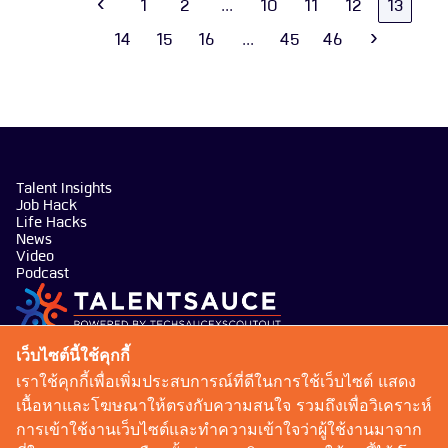
‹
1
2
...
10
11
12
13
14
15
16
...
45
46
›
Talent Insights
Job Hack
Life Hacks
News
Video
Podcast
บริษัท เทคซอส มีเดีย จำกัด
เว็บไซต์นี้ใช้คุกกี้
101 ทรู ดิจิทัล พาร์ค อาคาร กริฟฟิน ชั้น 14 ห้อง 1401
เราใช้คุกกี้เพื่อเพิ่มประสบการณ์ที่ดีในการใช้เว็บไซต์ แสดง
ถนนสุขุมวิท แขวงบางจาก เขตพระโขนง กรุงเทพมหานคร
เนื้อหาและโฆษณาให้ตรงกับความสนใจ รวมถึงเพื่อวิเคราะห์
10260
การเข้าใช้งานเว็บไซต์และทำความเข้าใจว่าผู้ใช้งานมาจาก
talentsauce@techsauce.co