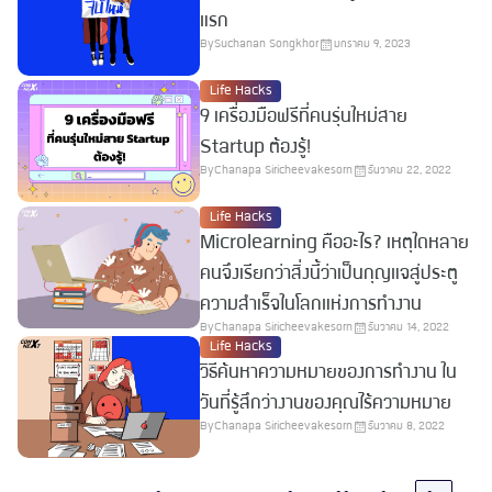
แรก
By
Suchanan Songkhor
มกราคม 9, 2023
Life Hacks
9 เครื่องมือฟรีที่คนรุ่นใหม่สาย
Startup ต้องรู้!
By
Chanapa Siricheevakesorn
ธันวาคม 22, 2022
Life Hacks
Microlearning คืออะไร? เหตุใดหลาย
คนจึงเรียกว่าสิ่งนี้ว่าเป็นกุญแจสู่ประตู
ความสำเร็จในโลกแห่งการทำงาน
By
Chanapa Siricheevakesorn
ธันวาคม 14, 2022
Life Hacks
วิธีค้นหาความหมายของการทำงาน ใน
วันที่รู้สึกว่างานของคุณไร้ความหมาย
By
Chanapa Siricheevakesorn
ธันวาคม 8, 2022