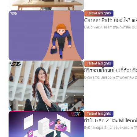
Talent Insights
Career Path คืออะไร? พร้
By
Connext Team
พฤษภาคม 20
Talent Insights
ชีวิตของเด็กจบใหม่ที่ต้องเ
By
Siramol Jiraporn
พฤษภาคม 2
Talent Insights
ทำไม Gen Z และ Millennials
By
Chanapa Siricheevakesorn