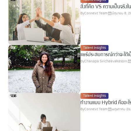
สิ่งที่คิด VS ความเป็นจริ
By
Connext Team
มิถุนายน 8, 
Talent Insights
แชร์ประสบการณ์กว่าจะได้เป
By
Chanapa Siricheevakesorn
Talent Insights
ทำงานแบบ Hybrid คืออะไร?
By
Connext Team
พฤษภาคม 26