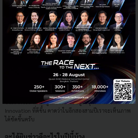
สิ่งดีๆ ขึ้นได้ สามารถทำงานร่วมกับคนอื่นได้ และเชื่อว่า
ปัญหาทุกปัญหาแก้ได้ ทีนี้จะสร้างวัฒนธรรมอย่างไร ?
จริงๆ ในกรุงศรีเรามีโปรเจ็กต์ที่เรียกว่า Ignite สำหรับ
พนักงาน ซึ่งเราก็มีธีมขึ้นมาให้พวกเขาได้ระดมไอเดียใน
แนวทางที่ว่า ไอเดียในการแก้ปัญหา Painpoint ของลูกค้า
, ไอเดียที่สามารถเพิ่ม Revenue ให้กับธนาคารได้ ที่สำคัญ
คือไอเดียอะไรที่จะสามารถสร้าง Customer Experience
ให้กับธนาคารได้ แม้แต่ Training เราก็ปรับให้มีเพิ่มใน
เรื่องของ Social Media Training, Digital
Marketing,Innovation Thinking ,Design Training ฯลฯ
ถ้าสิ่งเหล่านี้ยังไม่มีก็ควรต้องมี ฉะนั้นเมื่อ Culture เริ่มชัด
ขึ้นเราก็จะสามารถรู้ได้ว่า เราจะอยู่ในจุดที่สามารถมี
Innovation ที่ดีขึ้น คาดว่าในอีกสองสามปีเราจะเห็นภาพ
ได้ชัดขึ้นครับ
จะได้ยินข่าวดีอะไรในปีนี้บ้าง