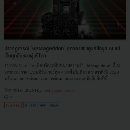
ปรากฏการณ์ ‘RAMageddon’ ยุคทองของศูนย์ข้อมูล AI แต่
เป็นยุคมืดของผู้บริโภค
รายงาน Deloitte เตือนวิกฤตชิปหน่วยความจำ 'RAMageddon' ที่ AI
จุดชนวน ราคาแรมเซิร์ฟเวอร์พุ่ง 4 เท่าในปีเดียว ลากยาวถึงปี 2030
พร้อมคาดการณ์ราคาคอม การ์ดจอ สตอเรจ และมือถือสิ้นปีนี้...
สิงหาคม 6, 2026
| By
Techsauce Team
0
Tech & Biz
AI
SSD
GPU
DRAM