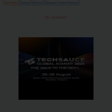
Tech & Biz
mimee
FinTech
Krungsri.Thakorn Piyapan
No comment