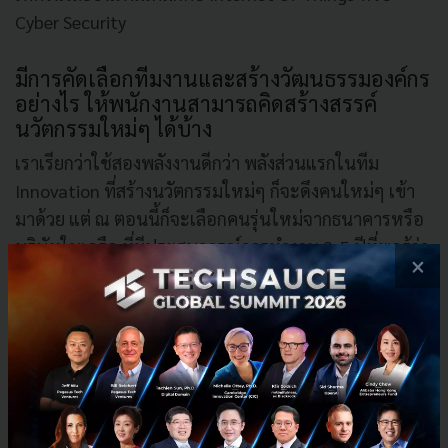
Cyber Security
มีการคัดเลือกทีมงานและสร้างวัฒนธรรมองค์กร
อย่างไร ให้พนักงานสามารถคิดสร้างสรรค์
นวัตกรรมใหม่ๆ ได้บ้าง
เราเรียกว่าใช้สองพลังงานดีกว่า พลังส่วนแรกในทีม
Innovation ที่สร้างนวัตกรรมใหม่ๆ ก็จะดึงคนใหม่ๆ เข้า
มาด้วย แต่ ณ ตอนนี้ก็จะเลือกคนรุ่นใหม่จากธนาคารหรือ
บริษัทในเครือ ที่มีประสบการณ์การทำงาน 3-5 ปีที่พอรู้ว่า
×
องค์กรและธุรกิจของเราเป็นอย่างไรเข้ามา หนึ่งเลยต้องมี
Attitude ที่ดี คือ ปกติทางธนาคารเราจะทำ Internal
Survey โดยจะมี Engagement Score ถ้าเขามีสูงแสดงว่า
เขารักในองค์กร นอกเหนือจากนี้ยังมีเรื่องของในเวลาที่
ประเมิน Performance มี Ranking ที่ดี แต่ไม่ว่าจะเป็นการ
คัดเลือกจากในองค์กรหรือนอกองค์กร Attitude ที่ดีเป็น
สิ่งสำคัญที่ต้องมี ต้องเชื่อว่าสิ่งที่เปลี่ยนแปลงจะก่อให้เกิด