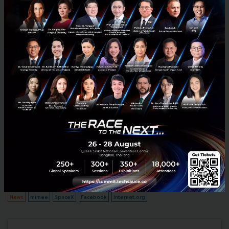
จรวด Space X ของ Elon Musk ระเบิดพาเอาดาวเทียมของ
Facebook เพื่อให้ชาวแอฟริกาและตะวันออกกลางสามารถใช้เน็ต
ได้พังเสียหายไปด้วย
เป็นข่าวน่าตกใจเมื่อ Space X โครงการของเจ้าพ่อ Innovation Elon Musk
เกิดระเบิดช่วงปล่อยตัวที่ Cape Canaveral ด้วยการระเบิดนี้ทำเอา Mark
Zuckerburg ถึงกับเหวอเพราะทำให้ดาวเทียมสื่อส...
กันยายน 2, 2016
| By
Techsauce Team
0
News
mimee
SpaceX
Facebook
Internet.org