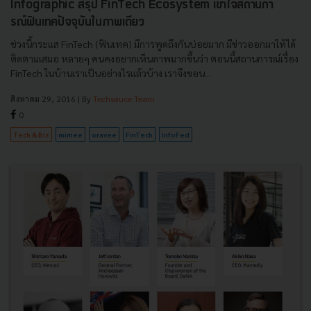
Infographic สรุป FinTech Ecosystem เข้าใจสถานกา
รณ์ฟินเทคปัจจุบันในภาพเดียว
ช่วงนี้กระแส FinTech (ฟินเทค) มีการพูดถึงกันบ่อยมาก มีข่าวออกมาให้ได้
ติดตามเสมอ หลายๆ คนคงอยากเห็นภาพมากขึ้นว่า ตอนนี้สถานการณ์เรื่อง
FinTech ในบ้านเราเป็นอย่างไรแล้วบ้าง เราจึงขอน...
สิงหาคม 29, 2016
| By
Techsauce Team
0
Tech & Biz
mimee
oravee
FinTech
InfoFed