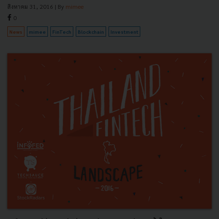
สิงหาคม 31, 2016
| By
mimee
0
News
mimee
FinTech
Blockchain
Investment