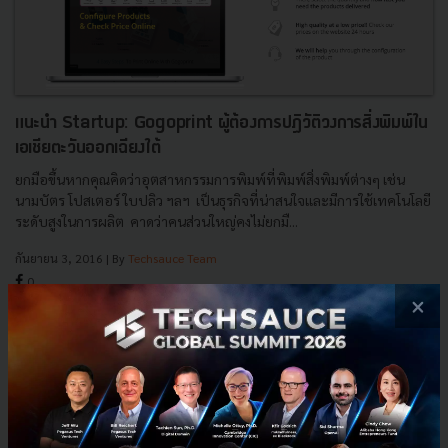
แนะนำ Startup: Gogoprint ผู้ต้องการปฏิวัติวงการสิ่งพิมพ์ใน
เอเชียตะวันออกเฉียงใต้
ยกมือขึ้นหากคุณคิดว่าอุตสาหกรรมการพิมพ์ที่พิมพ์สิ่งพิมพ์ต่างๆ เช่น
นามบัตร โปสเตอร์ ใบปลิว ฯลฯ เป็นธุรกิจที่น่าสนใจและมีการใช้เทคโนโลยี
ระดับสูงในการผลิต คาดว่าคนส่วนใหญ่คงไม่ยกมื...
กันยายน 3, 2016
| By
Techsauce Team
0
×
News
mimee
Startup
printing
Thailand