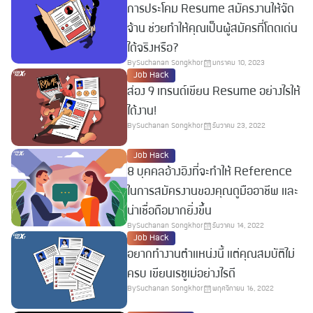
การประโคม Resume สมัครงานให้จัด
จ้าน ช่วยทำให้คุณเป็นผู้สมัครที่โดดเด่น
ได้จริงหรือ?
By
Suchanan Songkhor
มกราคม 10, 2023
Job Hack
ส่อง 9 เทรนด์เขียน Resume อย่างไรให้
ได้งาน!
By
Suchanan Songkhor
ธันวาคม 23, 2022
Job Hack
8 บุคคลอ้างอิงที่จะทำให้ Reference
ในการสมัครงานของคุณดูมืออาชีพ และ
น่าเชื่อถือมากยิ่งขึ้น
By
Suchanan Songkhor
ธันวาคม 14, 2022
Job Hack
อยากทำงานตำแหน่งนี้ แต่คุณสมบัติไม่
ครบ เขียนเรซูเม่อย่างไรดี
By
Suchanan Songkhor
พฤศจิกายน 16, 2022