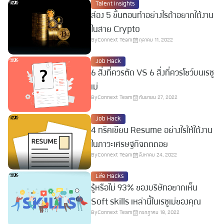
Talent Insights
ส่อง 5 ขั้นตอนทำอย่างไรถ้าอยากได้งาน
ในสาย Crypto
By
Connext Team
ตุลาคม 11, 2022
Job Hack
6 สิ่งที่ควรตัด VS 6 สิ่งที่ควรโชว์บนเรซู
เม่
By
Connext Team
กันยายน 27, 2022
Job Hack
4 ทริคเขียน Resume อย่างไรให้ได้งาน
ในภาวะเศรษฐกิจถดถอย
By
Connext Team
สิงหาคม 24, 2022
Life Hacks
รู้หรือไม่ 93% ของบริษัทอยากเห็น
Soft skills เหล่านี้ในเรซูเม่ของคุณ
By
Connext Team
กรกฎาคม 18, 2022