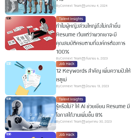
By
Connext Team
มกราคม 4, 2024
Talent Insights
ทำไมผู้หญิงส่วนใหญ่ถึงไม่กล้ายื่น
Resume เว้นแต่ว่าพวกเขาจะมี
คุณสมบัติครบตามที่องค์กรต้องการ
100%
By
Connext Team
กันยายน 6, 2023
Job Hack
12 Keywords สำคัญ เพิ่มความปังให้
เรซูเม่
By
Connext Team
มิถุนายน 13, 2023
Talent Insights
รู้หรือไม่? ให้ AI ช่วยเขียน Resume มี
โอกาสได้งานเพิ่มขึ้น 8%
By
Connext Team
พฤษภาคม 30, 2023
Job Hack