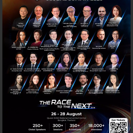
กรุงเทพโปรดิ๊วส x Esri ใช้ดาวเทียม ArcGIS ส่องพิกัดแปลงปลูก
ดันเกษตรโปร่งใส
กรุงเทพโปรดิ๊วส ผนึก Esri Thailand นำระบบแผนที่อัจฉริยะ 'ArcGIS'
และภาพถ่ายดาวเทียม ตรวจพิกัดแปลงปลูกวัตถุดิบอาหารสัตว์ ยกระดับ
ความโปร่งใส ตอบโจทย์มาตรฐานค้าโลก EUDR พร้อมลดต้นทุนก...
สิงหาคม 7, 2026
| By
Techsauce Team
0
PR News
arcgis