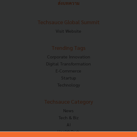
ส่งบทความ
Techsauce Global Summit
Visit Website
Trending Tags
Corporate Innovation
Digital Transformation
E-Commerce
Startup
Technology
Techsauce Category
News
Tech & Biz
AI
HealthTech