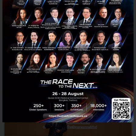
AIS จับมือ MBK สร้างแลนด์มาร์กจุดรับทิ้ง E-Waste เพิ่ม
ความสะดวกคนเดินห้างพกมือถือเก่าทิ้งลงตู้
AIS ขยายพันธมิตรจับมือ MBK สร้างแลนด์มาร์กจุดรับทิ้ง E-Waste เพิ่ม
ความสะดวกคนเดินห้างพกมือถือเก่าทิ้งลงตู้ ต่อจุดจัดการปัญหาขยะ
อิเล็กทรอนิกส์อย่างยั่งยืน...
ธันวาคม 7, 2020
| By
Techsauce Team
6
PR News
AIS
MBK
E-Waste