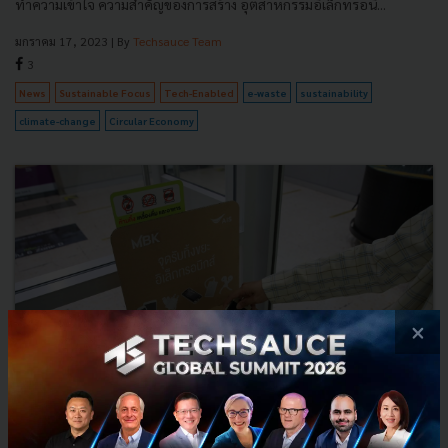
ทำความเข้าใจ ความสำคัญของการสร้าง อุตสาหกรรมอิเล็กทรอนิ...
มกราคม 17, 2023
| By
Techsauce Team
3
News
Sustainable Focus
Tech-Enabled
e-waste
sustainability
climate-change
Circular Economy
×