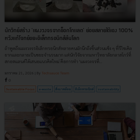
นักวิทย์สร้าง 'แผงวงจรจากช็อกโกแลต' ย่อยสลายได้เอง 100%
หวังแก้โจทย์ขยะอิเล็กทรอนิกส์ล้นโลก
ถ้าพูดถึงแผงวงจรอิเล็กทรอนิกส์หลายคนมักนึกถึงชิ้นส่วนแข็ง ๆ ที่รีไซเคิล
ยากและกลายเป็นขยะจำนวนมาก แต่นักวิจัยจากมหาวิทยาลัยกลาสโกว์ที่
สกอตแลนด์ได้เสนอแนวคิดใหม่ คือการทำ ‘แผงวงจรที่...
มกราคม 21, 2026
| By
Techsauce Team
0
Sustainable Focus
e-waste
สิ่งแวดล้อม
อิเล็กทรอนิกส์
sustainability