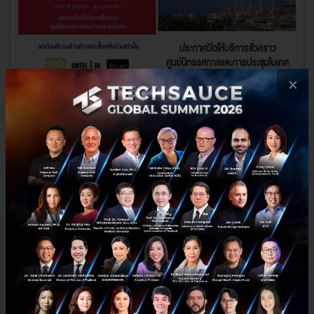
×
ไบเทคแจ้งปิดศูนย์ฯ ชั่วคราวตามมาตรการป้องกัน COVID-19
ศูนย์นิทรรศการและการประชุมไบเทค (BITEC) แจ้งประกาศปิดให้บริการ
ศูนย์ฯ เป็นการชั่วคราว ตั้งแต่วันที่ 8 มีนาคม 2563 ถึง วันที่ 30 เมษายน
2563 หรือจนกว่าจะมีการแจ้งเปลี่ยนแปลงเพิ่มเติม...
มีนาคม 31, 2020
| By
Techsauce Team
16
PR News
bitec
policy
covid-19