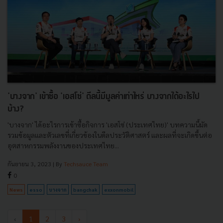
'บางจาก' เข้าซื้อ 'เอสโซ่' ดีลนี้มีมูลค่าเท่าไหร่ บางจากได้อะไรไป
บ้าง?
'บางจาก' ได้อะไรการเข้าซื้อกิจการ 'เอสโซ่ (ประเทศไทย)' บทความนี้มัด
รวมข้อมูลและตัวเลขที่เกี่ยวข้องในดีลประวัติศาสตร์ และผลที่จะเกิดขึ้นต่อ
อุตสาหกรรมพลังงานของประเทศไทย...
กันยายน 3, 2023
| By
Techsauce Team
0
News
esso
บางจาก
bangchak
exxonmobil
‹
1
2
3
›