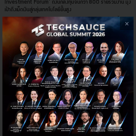
Investment Forum’ ดึงนักลงทุนจีนกว่า 800 รายร่วมงาน มุ่ง
เป้าดึงเม็ดเงินสู่กลุ่มเทคโนโลยีขั้นสูง
BOI ดึงนักลงทุนจีนกว่า 800 ราย ชูไทยเป็นฐานการผลิตเทคโนโลยีขั้นสูง
×
ทั้ง EV และ AI เผย 5 ปีเม็ดเงินสะพัดกว่า 6 แสนล้านบาท พร้อมย้ำจุดยืน ‘In
Thailand, For Thailand’ เพื่อยกระดับซัพพ...
มีนาคม 6, 2026
| By
Techsauce Team
0
News
EV
AI
BOI
Deep Tech