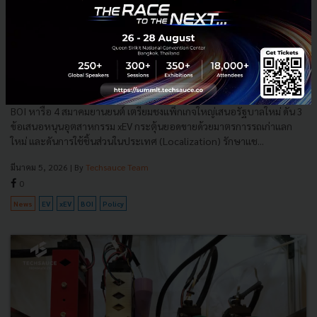
BOI ถก 4 สมาคมยานยนต์ ชง 3 มาตรการเร่งด่วน พลิกฟื้น
อุตสาหกรรมยานยนต์ไทย เพื่อเสนอรัฐบาลใหม่กู้วิกฤตตลาดรถ
BOI หารือ 4 สมาคมยานยนต์ เตรียมชงแพ็กเกจใหญ่เสนอรัฐบาลใหม่ ดัน 3
ข้อเสนอหนุนอุตสาหกรรม xEV กระตุ้นยอดขายด้วยมาตรการรถเก่าแลก
ใหม่ และดันการใช้ชิ้นส่วนในประเทศ (Localization) รักษาแช...
มีนาคม 5, 2026
| By
Techsauce Team
0
News
EV
xEV
BOI
Policy