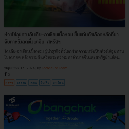
ห่วงโซ่อุปทานอินเดีย-อาเซียนเนื้อหอม ขึ้นแท่นตัวเลือกหลักที่น่า
จับตาหวังลดพึ่งพาจีน-สหรัฐฯ
อินเดีย-อาเซียนเนื้อหอม ผู้นำธุรกิจทั่วโลกฝากความหวังเป็นห่วงโซ่อุปทาน
ในอนาคต หลังความตึงเครียดระหว่างมหาอำนาจจีนและสหรัฐย่ำแย่ลง...
พฤษภาคม 17, 2024
| By
Techsauce Team
0
News
asean
india
อินเดีย
อาเซียน