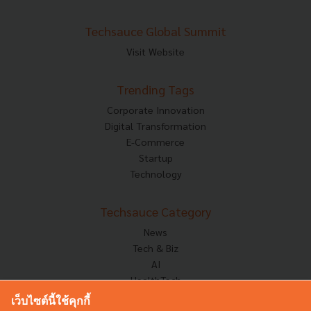
Techsauce Global Summit
Visit Website
Trending Tags
Corporate Innovation
Digital Transformation
E-Commerce
Startup
Technology
Techsauce Category
News
Tech & Biz
AI
HealthTech
Exec Insight
เว็บไซต์นี้ใช้คุกกี้