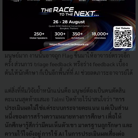
เสนอให้ใช้ในบทบาทเสริมแทน เช่น การตรวจหา error
การเช็คความสม่ำเสมอของการให้เกรด หรือทำหน้าที่เป็น
ดวงตาคู่ที่สองที่ช่วยให้อาจารย์เห็นจุดที่ควรกลับมาตรวจ
ซ้ำ
ตัวอย่างที่ทีมวิจัยยกขึ้นมาคือ ถ้าคะแนนของ AI ต่างกับ
มนุษย์มาก งานนั้นอาจถูก Flag ขึ้นมาให้อาจารย์ตรวจอีก
ครั้ง ส่วนการ triage feedback หรือร่าง feedback เบื้อง
ต้นให้นักศึกษา ก็เป็นอีกพื้นที่ที่ AI ช่วยลดภาระอาจารย์ได้
แต่สิ่งที่ทีมวิจัยย้ำหนักแน่นคือ มนุษย์ต้องเป็นคนตัดสิน
คะแนนสุดท้ายเสมอ Talmi ปิดท้ายไว้น่าสนใจว่า
"การ
ประเมินผลไม่ใช่แค่ระบบกระจายคะแนน แต่เป็นส่วน
หนึ่งของการสร้างความหมายทางการศึกษา เพื่อให้
นักศึกษารู้สึกว่ามีคนเห็นตัวเขา มาตรฐานถูกรักษา และ
ความไว้ใจยังอยู่ การใช้ AI ในการประเมินผลเสี่ยงต่อ