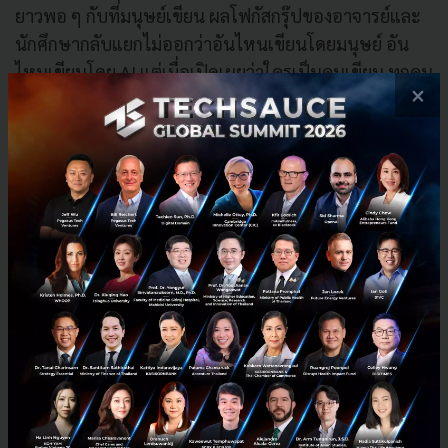
ยาวพอ ๆ กับที่มนุษย์เขียน ผลโฟกัสกรุ๊ปของอาจารย์และ
นักศึกษากลับแยกไม่ออกว่าอันไหนเขียนโดยมนุษย์ อัน
ไหนเขียนโดย AI แต่เมื่อเปิดเผยว่าใครเป็นคนเขียน ทุกคน
×
กลับไม่ได้ชอบ Feedback ของ AI เท่าไหร่นัก
Dr. Yael Benn ผู้ร่วมวิจัยจาก Manchester Metropolitan
University เล่าว่านักศึกษาหลายคนบอกว่าจะรู้สึกถูกโกง
ถ้ารู้ว่างานของตัวเองถูก AI ตรวจ ส่วนอาจารย์ก็เตือน
ว่าการพึ่ง AI จะทำลายความไว้ใจ แรงจูงใจ การตัดสินเชิง
วิชาชีพ และการมีปฏิสัมพันธ์แบบมนุษย์ที่เป็นหัวใจของ
การศึกษาระดับสูง
AI ในฐานะดวงตาคู่ที่สองไม่ใช่ผู้ตัดสิน
ทีมวิจัยไม่ได้บอกว่า AI ไร้ประโยชน์ในการประเมินผล แต่