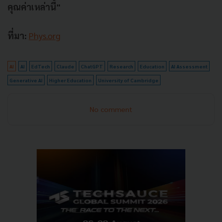
คุณค่าเหล่านี้"
ที่มา:
Phys.org
AI
AI
EdTech
Claude
ChatGPT
Research
Education
AI Assessment
Generative AI
Higher Education
University of Cambridge
No comment