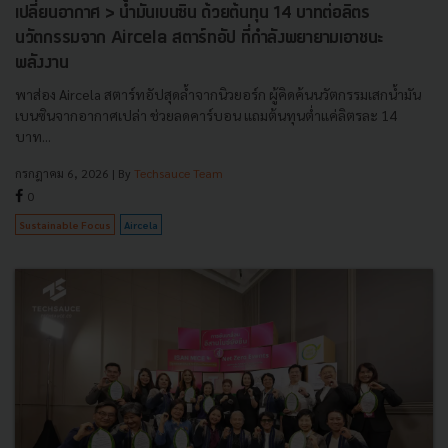
เปลี่ยนอากาศ > น้ำมันเบนซิน ด้วยต้นทุน 14 บาทต่อลิตร
นวัตกรรมจาก Aircela สตาร์ทอัป ที่กำลังพยายามเอาชนะ
พลังงาน
พาส่อง Aircela สตาร์ทอัปสุดล้ำจากนิวยอร์ก ผู้คิดค้นนวัตกรรมเสกน้ำมัน
เบนซินจากอากาศเปล่า ช่วยลดคาร์บอน แถมต้นทุนต่ำแค่ลิตรละ 14
บาท...
กรกฎาคม 6, 2026
| By
Techsauce Team
0
Sustainable Focus
Aircela