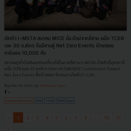
เปิดตัว I-MSTA สมาคม MICE น้องใหม่จากอีสาน ผนึก TCEB
และ 30 องค์กร ดันอีสานสู่ Net Zero Events เป้าชดเชย
คาร์บอน 10,000 ตัน
สมาคมธุรกิจไมซ์และท่องเที่ยวยั่งยืนภาคอีสาน (I-MSTA) เปิดตัวที่อุดรธานี
ผนึก TCEB และ 30 องค์กร ประกาศ ISAN MICE Commitment Toward
Net Zero Events ตั้งเป้าลดคาร์บอนงานไมซ์กว่า 1,00...
มิถุนายน 30, 2026
| By
Techsauce Team
0
Sustainable Focus
ESG
TCEB
ไมซ์
Isan
‹
1
2
3
4
5
6
7
8
...
70
71
›