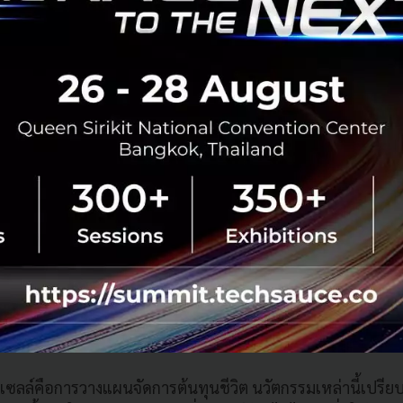
บด้วยเซลล์นับล้านล้านเซลล์ ซึ่งแต่ละเซลล์มีกลไกการเสื่อมถ
าส่องกล้องลงไปดูระดับโมเลกุล กลับพบว่าเซลล์ยังแบ่งตัวได้ดี 
้นเหลือเหมือนคนอายุ 40 (เราเรียกกลุ่มนี้ว่าอยู่ใน โซนสีเขียว
นอายุ 30 ที่สูบบุหรี่จัด อดนอนเรื้อรัง และเครียดสะสม อาจมีเซ
วัย 50 แล้ว
ายุเซลล์คือการวางแผนจัดการต้นทุนชีวิต นวัตกรรมเหล่านี้เปรี