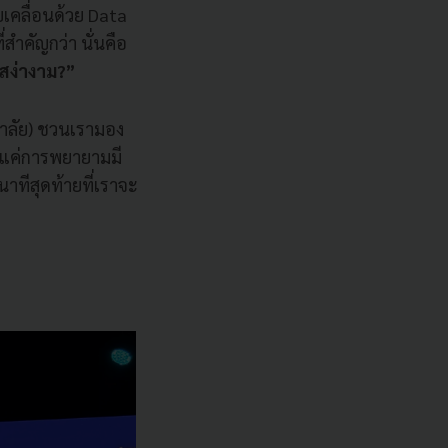
เคลื่อนด้วย Data
่สำคัญกว่า นั่นคือ
้สง่างาม?”
ยาลัย) ชวนเรามอง
ใช่แค่การพยายามมี
าทีสุดท้ายที่เราจะ