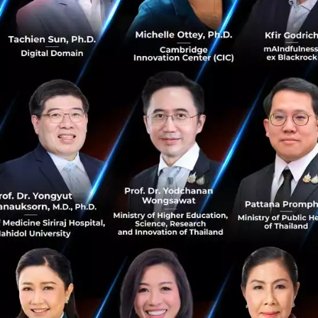
งที่ถูกระบายด้วย 2 สี
ัวแทนของ Healthspan หรือช่วงเวลาที่เราตื่นมาพร้อมพลังกาย 
วิตที่ดี
ช่วงเวลาแห่งความเสื่อมถอยที่ร่างกายเริ่มประท้วง และเราอ
งระยางหรือการพึ่งพาผู้อื่น
ุว่า คนไทยมีช่องว่างของ
‘สีแดง’
หรือช่วงเวลาแห่งความทุกข์ทร
ุ่มผู้หญิงที่มักจะอายุยืนกว่า แต่ต้องทนเจ็บปวดนานกว่าเพศช
เผยว่า ความหมายของ Longevity ที่แท้จริง คือ เป้าการใช้ควา
ุด และเมื่อถึงจุดที่ต้องเสื่อมถอยตามธรรมชาติ เราต้องบีบสีแดง
รมานที่ยาวนานให้เป็นการจากไปที่รวดเร็วและสงบ
ยุในบัตรประชาชน vs อายุเซลล์ ใครคือตัวจริง?