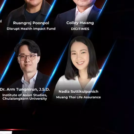
พราะ Chronological
Age (อายุทาง
หน