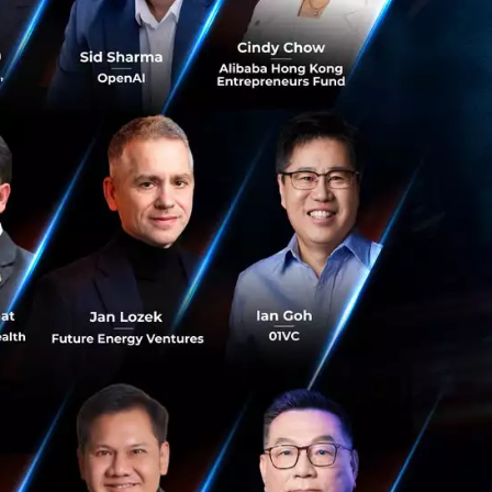
พึ่งพาตัวเองได้
าจต้องฝากลมหายใจ
มานเฉลี่ยสูงถึง
ายเกือบเท่าตัว
มรู้และเทคโนโลยีมา
ให้สั้นและคมที่สุด