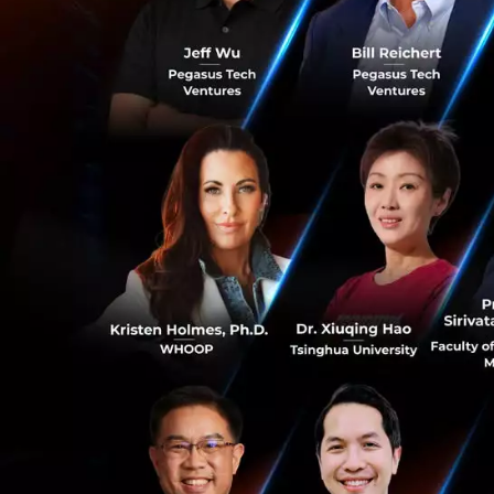
หากชีวิตคือกราฟแท่
ช่วงสีฟ้า
คือต
และมีคุณภาพชี
ช่วงสีแดง
คือ
ไว้กับสายระโย
Data ที่น่าสนใจระบ
10 ปี โดยเฉพาะในกล
ดังนั้น นพ.ฉันชาย 
ขยายสีฟ้าให้ยาวที่ส
เพื่อเปลี่ยนความท
0
จะหนุ่มหรือแก่ อา