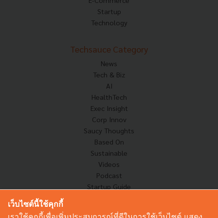
Startup
Technology
Techsauce Category
News
Tech & Biz
AI
HealthTech
Exec Insight
Corp Innov
Saucy Thoughts
Based On
Sustainable
Videos
Podcast
Startup Guide
เว็บไซต์นี้ใช้คุกกี้
เราใช้คุกกี้เพื่อเพิ่มประสบการณ์ที่ดีในการใช้เว็บไซต์ แสดง