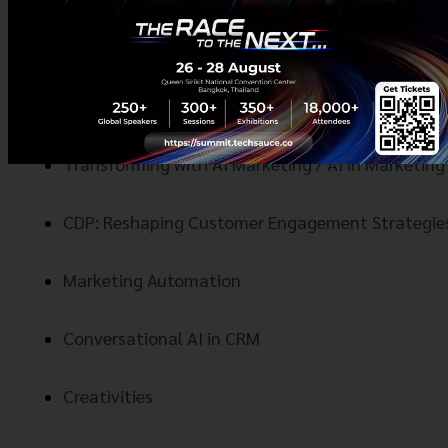
Business Insight และมุมมองการนำ MarTech มา
ประยุกต์ใช้กับธุรกิจให้เกิดประโยชน์สูงสุด แบ่งปันความรู้
โดย Speaker ผู้เชี่ยวชาญในวงการ ซึ่งเนื้อหาเกี่ยวกับ
MarTech มีดังนี้
Transforming with AI Marketing / AI in Marketing
CDP: Reshaping Customer Engagement Strategie
Marketing Automation
Conversational AI in CRM
Creativities 