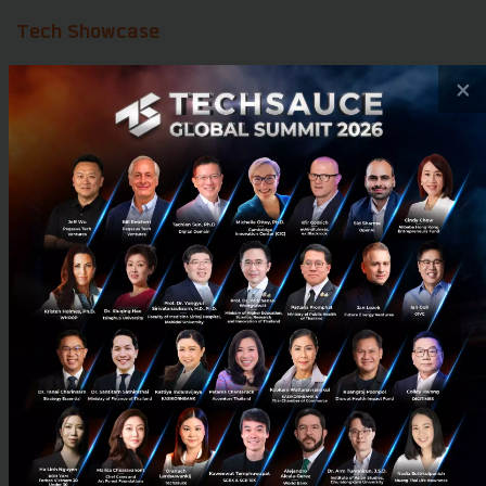
Tech Showcase
เปิดประสบการณ์ไปกับนวัตกรรมใหม่ ๆ สำรวจเทคโนโลยี
×
ที่น่าสนใจในงาน Techsauce Global Summit 2024 จัด
แสดงผลงานของธุรกิจมากกว่า 200 รายการ พลาดไม่ได้กับ
Showcase จากบริษัท Startup หลายประเทศทั่วโลก ช่วย
ให้คุณรู้จักกับโซลูชันทางเทคโนโลยีและสตาร์ตอัปที่น่า
ลงทุนในปีนี้
พร้อม Stage ใหม่ “MarTech Stage” ครั้งแรก
ของงาน
โดยในวันสุดท้ายของงาน จะมีการจัดเวทีเสวนาใหม่
“MarTech Stage” หรือที่เราเรียกว่า "Techsauce
MarTech Summit Day" พาคุณไปเจาะลึกเนื้อหาเกี่ยวกับ