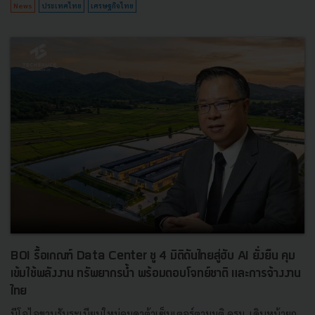
News
ประเทศไทย
เศรษฐกิจไทย
BOI รื้อเกณฑ์ Data Center ชู 4 มิติดันไทยสู่ฮับ AI ยั่งยืน คุม
เข้มใช้พลังงาน ทรัพยากรน้ำ พร้อมตอบโจทย์ชาติ และการจ้างงาน
ไทย
บีโอไอขานรับระเบียบใหม่คุมดาต้าเซ็นเตอร์ตามมติ ครม. เดินหน้ายก