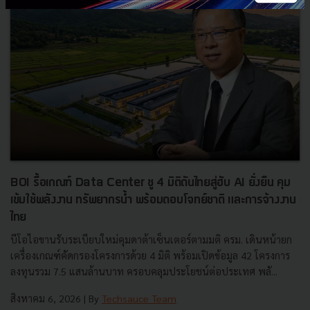
BOI รื้อเกณฑ์ Data Center ชู 4 มิติดันไทยสู่ฮับ AI ยั่งยืน คุม
เข้มใช้พลังงาน ทรัพยากรน้ำ พร้อมตอบโจทย์ชาติ และการจ้างงาน
ไทย
บีโอไอขานรับระเบียบใหม่คุมดาต้าเซ็นเตอร์ตามมติ ครม. เดินหน้ายก
เครื่องเกณฑ์คัดกรองโครงการด้วย 4 มิติ พร้อมเปิดข้อมูล 42 โครงการ
ลงทุนรวม 7.5 แสนล้านบาท ครอบคลุมประโยชน์ต่อประเทศ พลั...
สิงหาคม 6, 2026
| By
Techsauce Team