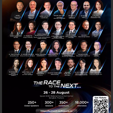
3 เรื่องที่ประเทศไทยต้อง Focus สร้างคน–นวัตกรรม–ปฏิรูป
ระบบราชการ เพื่อยกระดับขีดความสามารถประเทศ
นายอนุทิน ชาญวีรกูล นายกรัฐมนตรีและรัฐมนตรีว่าการกระทรวง
มหาดไทย กล่าวปาฐกถาพิเศษในหัวข้อ “ฝ่าวิกฤติ รับมือระเบียบโลก
ใหม่” ในงาน The INTANIA Forum...
สิงหาคม 6, 2026
| By
Techsauce Team
0
News
ประเทศไทย
เศรษฐกิจไทย