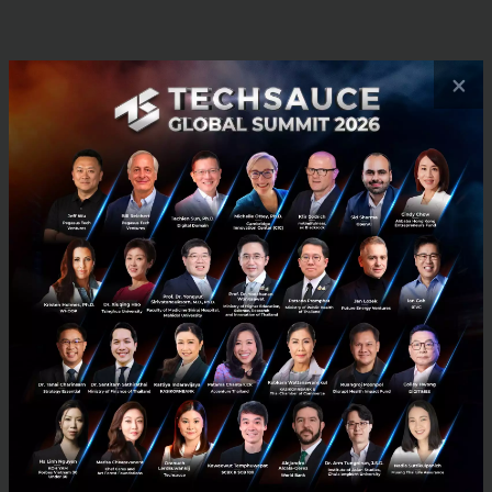
×
News
ios26
apple
wwdc-2025
Adaptive-Power
No comment