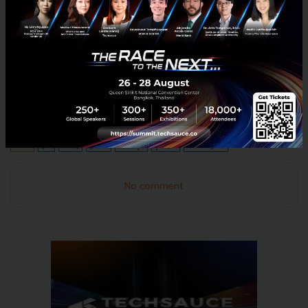
และภูมิภาค
ทิศทางชัดเจนคือ การสร้าง AI ที่ใช้งานได้จริงในภาคธุรกิจ
ไม่ใช่เพียงเทคโนโลยีเชิงทดลอง พร้อมขยายสู่ตลาดโลก
และใช้จุดแข็งจากประเทศไทยเป็นฐานในการแข่งขันใน
อุตสาหกรรม AI ระดับสากล
News
ipo
amity
genai
ระดมทุน
หุ้น-ipo
dealdigest
No comment