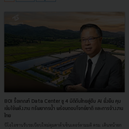
BOI รื้อเกณฑ์ Data Center ชู 4 มิติดันไทยสู่ฮับ AI ยั่งยืน คุม
เข้มใช้พลังงาน ทรัพยากรน้ำ พร้อมตอบโจทย์ชาติ และการจ้างงาน
ไทย
บีโอไอขานรับระเบียบใหม่คุมดาต้าเซ็นเตอร์ตามมติ ครม. เดินหน้ายก