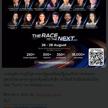
3 เรื่องที่ประเทศไทยต้อง Focus สร้างคน–นวัตกรรม–ปฏิรูป
ระบบราชการ เพื่อยกระดับขีดความสามารถประเทศ
นายอนุทิน ชาญวีรกูล นายกรัฐมนตรีและรัฐมนตรีว่าการกระทรวง
มหาดไทย กล่าวปาฐกถาพิเศษในหัวข้อ “ฝ่าวิกฤติ รับมือระเบียบโลก
ใหม่” ในงาน The INTANIA Forum...
สิงหาคม 6, 2026
| By
Techsauce Team
0
News
ประเทศไทย
เศรษฐกิจไทย