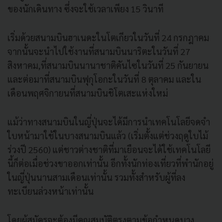
ของนักเดินทาง ซึ่งจะใช้เวลาเพียง 15 วินาที
เริ่มด้วย
สนามบินฮาเนดะในโตเกียวในวันที่ 24 กรกฎาคม
จากนั้น
จะนำไปใช้งานที่สนามบินนาริตะในวันที่ 27
สิงหาคม,ที่สนามบินนานาชาติคันไซในวันที่ 25 กันยายน
และต่อมาที่สนามบินฟุกุโอกะในวันที่ 8 ตุลาคม และใน
เดือนพฤศจิกายนที่สนามบินชิโตเสะแห่งใหม่
แม้ว่าทางสนามบินในญี่ปุ่นจะได้มีการนำเทคโนโลยีจดจำ
ใบหน้ามาใช้ในบางสนามบินแล้ว (เริ่ม
ตั้งแต่ช่วงฤดูใบไม้
ร่วงปี 2560) แต่ชาวต่างชาติที่มาเยือนจะได้ใช้เทคโนโลยี
นี้ก็ต่อเมื่อช่วงขาออกเท่านั้น อีกทั้งนักท่องเที่ยวที่พำนักอยู่
ในญี่ปุ่นนานสามเดือนเท่านั้น รวมทั้ง
สำหรับผู้ที่ลง
ทะเบียนล่วงหน้าเท่านั้น
โดยผู้สมัครจะต้องมีคุณสมบัติตรงตามข้อกำหนดบาง