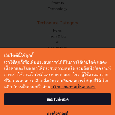
Startup
Technology
Techsauce Category
News
Tech & Biz
AI
HealthTech
Exec Insight
เว็บไซต์นี้ใช้คุกกี้
Corp Innov
เราใช้คุกกี้เพื่อเพิ่มประสบการณ์ที่ดีในการใช้เว็บไซต์ แสดง
Saucy Thoughts
เนื้อหาและโฆษณาให้ตรงกับความสนใจ รวมถึงเพื่อวิเคราะห์
Based On
การเข้าใช้งานเว็บไซต์และทำความเข้าใจว่าผู้ใช้งานมาจาก
Sustainable
ที่ใด คุณสามารถเลือกตั้งค่าความยินยอมการใช้คุกกี้ได้ โดย
Videos
คลิก “การตั้งค่าคุกกี้” อ่าน
นโยบายความเป็นส่วนตัว
Podcast
Startup Guide
ยอมรับทั้งหมด
1.9K
© Copyright 2026 :
Techsauce All rights reserved.
การตั้งค่าคุกกี้