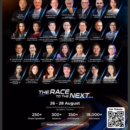
3 เรื่องที่ประเทศไทยต้อง Focus สร้างคน–นวัตกรรม–ปฏิรูป
ระบบราชการ เพื่อยกระดับขีดความสามารถประเทศ
นายอนุทิน ชาญวีรกูล นายกรัฐมนตรีและรัฐมนตรีว่าการกระทรวง
มหาดไทย กล่าวปาฐกถาพิเศษในหัวข้อ “ฝ่าวิกฤติ รับมือระเบียบโลก
ใหม่” ในงาน The INTANIA Forum...
สิงหาคม 6, 2026
| By
Techsauce Team
0
News
ประเทศไทย
เศรษฐกิจไทย