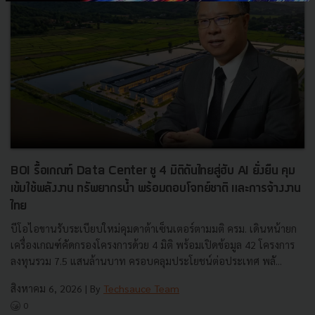
BOI รื้อเกณฑ์ Data Center ชู 4 มิติดันไทยสู่ฮับ AI ยั่งยืน คุม
เข้มใช้พลังงาน ทรัพยากรน้ำ พร้อมตอบโจทย์ชาติ และการจ้างงาน
ไทย
บีโอไอขานรับระเบียบใหม่คุมดาต้าเซ็นเตอร์ตามมติ ครม. เดินหน้ายก
เครื่องเกณฑ์คัดกรองโครงการด้วย 4 มิติ พร้อมเปิดข้อมูล 42 โครงการ
ลงทุนรวม 7.5 แสนล้านบาท ครอบคลุมประโยชน์ต่อประเทศ พลั...
สิงหาคม 6, 2026
| By
Techsauce Team
0