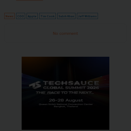
News
COO
Apple
Tim Cook
Sabih Khan
Jeff Williams
No comment