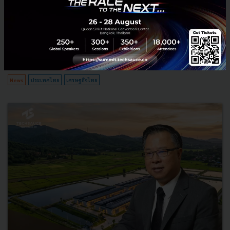
นายอนุทิน ชาญวีรกูล นายกรัฐมนตรีและรัฐมนตรีว่าการกระทรวง
มหาดไทย กล่าวปาฐกถาพิเศษในหัวข้อ “ฝ่าวิกฤติ รับมือระเบียบโลก
ใหม่” ในงาน The INTANIA Forum...
สิงหาคม 6, 2026
| By
Techsauce Team
0
News
ประเทศไทย
เศรษฐกิจไทย