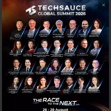
8. สถานที่รับเลี้ยงเด็กหรือผู้สูงอายุ (เฉพาะที่มีกรรับตัวไว้ค้างคืน)
×
9. คลีนิกเวชกรรมเสริมความงาม ร้านทำเล็บ
10. สนามกอล์ฟ
11. สนามกีฬา
12. สวนสาธารณะ สนามกีฬา
13. สถานที่ให้บริการดูแลรักษาสัตว์ สปา อาบน้ำ ตัดขน
14. สถานที่หรือสนามออกกำลังกายในร่ม
15. สระว่ายน้ำสาธารณะ
16. สวนพฤษศาสตร์
17. สระน้ำเพื่อการเล่นกีฬาหรือกิจกรรมทางน้ำในบึง
18. โรงภาพยนตร์ โรงละคร
19. สวนสัตว์
News
bangkok
covid-19
lockdown