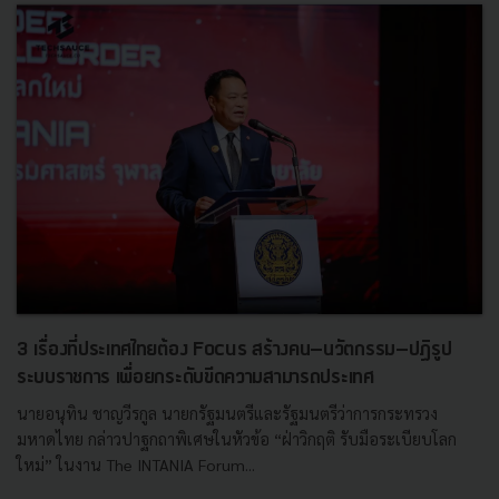
3 เรื่องที่ประเทศไทยต้อง Focus สร้างคน–นวัตกรรม–ปฏิรูป
ระบบราชการ เพื่อยกระดับขีดความสามารถประเทศ
นายอนุทิน ชาญวีรกูล นายกรัฐมนตรีและรัฐมนตรีว่าการกระทรวง
มหาดไทย กล่าวปาฐกถาพิเศษในหัวข้อ “ฝ่าวิกฤติ รับมือระเบียบโลก
ใหม่” ในงาน The INTANIA Forum...