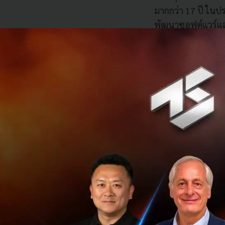
มากกว่า 17 ปี ในป
พัฒนาซอฟต์แวร์แ
โดยจะมีจำนวนผู้เชี
ขยายธุรกิจและบริ
ปี พร้อม
ตอกย้ำคว
สู่การเป็น Tech 