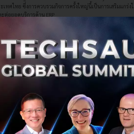
ระเทศไทย ซึ่งการควบรวมกิจการครั้งใหญ่นี้เป็นการเสริมแกร่ง
ละต่อยอดบริการด้าน ERP
่ยวชาญด้านไอทีเพิ่มขึ้นกว่าเท่าตัวจาก 350 คน เป็น 780 คน เ
การทั้งในและต่างประเทศ ปูทางสู่การเติบโตแบบก้าวกระโดดต
ามเป็น Truly End-to-End Digital Transformation Partn
Company และ Venture Builder ระดับสากล