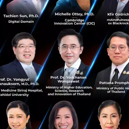
ล ประธานเจ้าหน้าที่บริหาร บริษัท บลูบิค กรุ๊ป จำกัด (ม
ซื้อหน่วยธุรกิจ Digital Delivery ของ MFEC เป็นการเพิ่มขีดค
กษาและพัฒนาเทคโนโลยี (Digital Excellence & Delivery หรือ 
ยได้ให้กับบลูบิค และยังเป็นการต่อยอดทางธุรกิจในอนาคตผ่านก