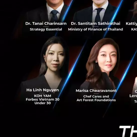
27
กับทาง MFEC อีกด้
ซึ่งหลังจากกระบว
แอปพลิเคชันของกลุ
ทรานส์ฟอร์เมชันข
ทีมนักพัฒนาเทคโน
ด้านการพัฒนาและ
Development Life
นอกจากนี้ยังมีความ
Application, Web
Interface - API 3
Design) 4) การประ
ขายที่เกี่ยวข้องกั