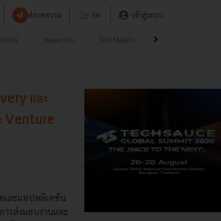
ส่งบทความ
TH
EN
เข้าสู่ระบบ
UGHTS
Based On
SUSTAINABLE
VIDEOS
P
livery และ
ละ Venture
ทศและแอปพลิเคชัน
รถการส่งมอบงานและ