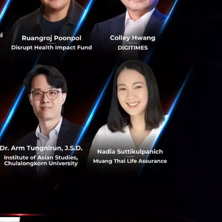
conomy of Scale
โลยีและ
รในการทำดิจิทัล
ขึ้น
 มีความเชี่ยวชาญ
ฐาน Software
 Management)
ูปแบบ Mobile
tion Programming
การใช้งาน (UX/UI
ห้บริการหลังการ