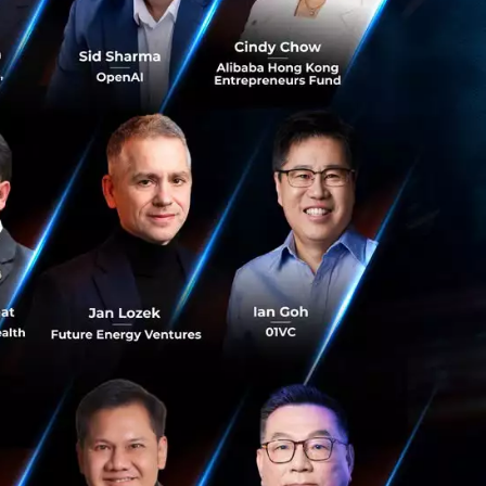
หาชน) หรือ BBIK
วามสามารถการรองรับ
DX) ซึ่งเป็นหน่วย
าร Synergy ร่วมกัน