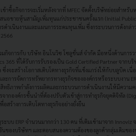
าซื้อกิจการจะเริ่มหลังจากที่ MFEC จัดตั้งบริษัทย่อยสำหรับหน
เสนอขายหุ้นสามัญเพิ่มทุนแก่ประชาชนครั้งแรก (Initial Public
รดำเนินงานและแผนการระดมทุนเพิ่ม ซึ่งกระบวนการดังกล่าวค
 2566
กิจการกับ บริษัท อินโนวิซ โซลูชั่นส์ จำกัด มือหนึ่งด้านกา
s 365 ที่ได้รับการรับรองเป็น Gold Certified Partner จากบร
ซึ่งจะสร้างโอกาสเติบโตทางธุรกิจที่แข็งแกร่งให้กับบลูบิค เนื
ะการจัดการทรัพยากรทางธุรกิจขององค์กรหรือระบบงาน ERP 
ะสิทธิภาพกำลังการผลิตและกระบวนการดำเนินงานให้มีความคล่
รจากองค์กรชั้นนำที่ต้องปรับตัวเข้าสู่การทำธุรกิจยุคดิจิทัล (Dig
ื่อสร้างการเติบโตทางธุรกิจอย่างยั่งยืน
าญระบบ ERP จำนวนมากกว่า 130 คน ที่เติมเข้ามาจาก Innoviz จ
นของบริษัทฯ และตอบสนองความต้องของลูกค้ากลุ่มเดิมของบลู