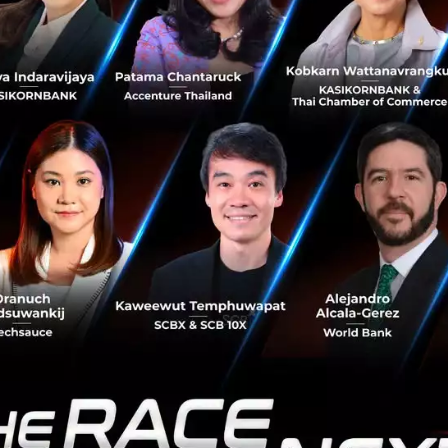
วย รวมทั้งช่วยเรื่องการประหยัดต้นทุนในการบริหารงานจาก E
นการควบรวมกิจการเสร็จสิ้น จะมีผลให้ทีมงานนักพัฒนาเทคโน
่มบริษัทฯ เพิ่มมากขึ้นถึง 500 คน สามารถรองรับความต้องกา
องภาคธุรกิจทั้งในประเทศและต่างประเทศได้ครอบคลุมมากยิ่ง
โลยีสารสนเทศและแอปพลิเคชัน (Digital Delivery) ของ MFEC
วางระบบเทคโนโลยีสารสนเทศและแอปพลิเคชันภายใต้มาตร
 Cycle - SDLC และการนำระบบขึ้นเพื่อใช้งาน (Deployment
เชี่ยวชาญด้านอื่นๆ ดังต่อไปนี้ 1) พัฒนาแอปพลิเคชันทั้งในร
 Application, Desktop และบล็อกเชน 2) การจัดการ Applica
) การออกแบบเว็บไซต์หรือแอปพลิเคชันและฟังก์ชันพื้นฐานใน
กันคุณภาพซอฟต์แวร์ (Software Quality Assurance) 5) การใ
บบริการตาม ข้อ 1 และ 4