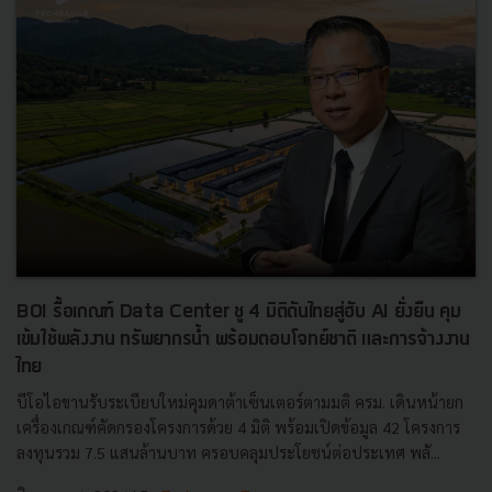
BOI รื้อเกณฑ์ Data Center ชู 4 มิติดันไทยสู่ฮับ AI ยั่งยืน คุม
เข้มใช้พลังงาน ทรัพยากรน้ำ พร้อมตอบโจทย์ชาติ และการจ้างงาน
ไทย
บีโอไอขานรับระเบียบใหม่คุมดาต้าเซ็นเตอร์ตามมติ ครม. เดินหน้ายก
เครื่องเกณฑ์คัดกรองโครงการด้วย 4 มิติ พร้อมเปิดข้อมูล 42 โครงการ
ลงทุนรวม 7.5 แสนล้านบาท ครอบคลุมประโยชน์ต่อประเทศ พลั...