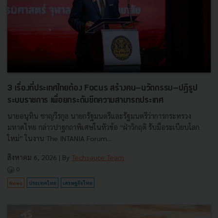
3 เรื่องที่ประเทศไทยต้อง Focus สร้างคน–นวัตกรรม–ปฏิรูป
ระบบราชการ เพื่อยกระดับขีดความสามารถประเทศ
นายอนุทิน ชาญวีรกูล นายกรัฐมนตรีและรัฐมนตรีว่าการกระทรวง
มหาดไทย กล่าวปาฐกถาพิเศษในหัวข้อ “ฝ่าวิกฤติ รับมือระเบียบโลก
ใหม่” ในงาน The INTANIA Forum...
สิงหาคม 6, 2026
| By
Techsauce Team
0
News
ประเทศไทย
เศรษฐกิจไทย