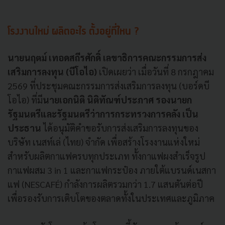
โรงงานใหม่ ผลิตอะไร ตั้งอยู่ที่ไหน ?
นายนฤตม์ เทอดสถีรศักดิ์
เลขาธิการคณะกรรมการส่ง
เสริมการลงทุน (บีโอไอ)
เปิดเผยว่า เมื่อวันที่ 8 กรกฎาคม
2569 ที่ประชุมคณะกรรมการส่งเสริมการลงทุน (บอร์ดบี
โอไอ) ที่มี
นายเอกนิติ นิติทัณฑ์ประภาศ รองนายก
รัฐมนตรีและรัฐมนตรีว่าการกระทรวงการคลัง เป็น
ประธาน
ได้อนุมัติคำขอรับการส่งเสริมการลงทุนของ
บริษัท เนสท์เล่ (ไทย) จำกัด เพื่อสร้างโรงงานแห่งใหม่
สำหรับผลิตกาแฟครบทุกประเภท ทั้งกาแฟผงสำเร็จรูป
กาแฟผสม 3 in 1 และกาแฟกระป๋อง ภายใต้แบรนด์เนสกา
แฟ (NESCAFÉ) กำลังการผลิตรวมกว่า 1.7 แสนตันต่อปี
เพื่อรองรับการเติบโตของตลาดทั้งในประเทศและภูมิภาค