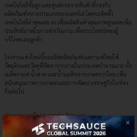
เทคโนโลยีขั้นสูง และศูนย์กระจายสินค้าที่รองรับ
ผลิตภัณฑ์หลายประเภทของเนสท์เล่ โดยจะติดตั้ง
เทคโนโลยีล่าสุดและ AI เพื่อผลิตสินค้าคุณภาพสูงและเพิ่ม
ประสิทธิภาพในการดำเนินงาน เพื่อประโยชน์ของผู้
บริโภคและลูกค้า
โรงงานแห่งใหม่นี้จะผลิตผลิตภัณฑ์เนสกาแฟโดยใช้
วัตถุดิบและวัสดุที่จัดหาจากภายในประเทศจำนวนมาก ทั้ง
เมล็ดกาแฟ น้ำตาล และน้ำนมดิบจากเกษตรกรไทย เพื่อ
สนับสนุนภาคการเกษตรและการพัฒนาเศรษฐกิจในท้อง
ถิ่นต่อไป
พัฒนากาแฟไทยตลอดห่วงโซ่คุณค่า
×
นอกจากการลงทุนด้านการผลิตแล้ว เนสท์เล่ยังมุ่งพัฒนา