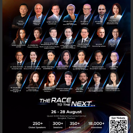
อุตสาหกรรมกาแฟไทยตลอดห่วงโซ่คุณค่า ผ่านการศึกษา
สายพันธุ์กาแฟที่เหมาะสมกับสภาพภูมิอากาศของ
ประเทศไทย การสนับสนุนต้นกล้ากาแฟคุณภาพสูง การ
ถ่ายทอดองค์ความรู้แก่เกษตรกร และการส่งเสริมแนวทาง
การผลิตที่ยั่งยืน เพื่อยกระดับคุณภาพผลผลิตและสร้างราย
ได้ให้เกษตรกรไทย
ควบคู่กับการดำเนินธุรกิจที่คำนึงถึงการใช้ทรัพยากรอย่าง
มีประสิทธิภาพ ซึ่งสอดคล้องกับแนวทางการพัฒนา
เศรษฐกิจ BCG (Bio-Circular-Green Economy หรือ
เศรษฐกิจชีวภาพ เศรษฐกิจหมุนเวียน และเศรษฐกิจสี
เขียว) ของประเทศไทย
นายนฤตม์ ระบุว่า การที่เนสท์เล่ ผู้นำอุตสาหกรรมอาหาร
และเครื่องดื่มระดับโลก ตัดสินใจลงทุนครั้งใหญ่ โดยเลือก
มาตั้งฐานการผลิตกาแฟในประเทศไทย แสดงถึงความเชื่อ