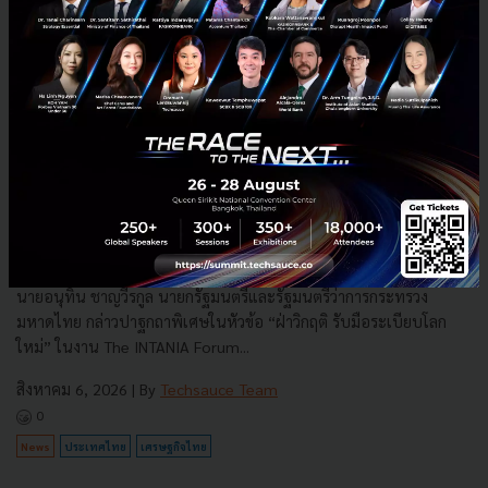
3 เรื่องที่ประเทศไทยต้อง Focus สร้างคน–นวัตกรรม–ปฏิรูป
ระบบราชการ เพื่อยกระดับขีดความสามารถประเทศ
นายอนุทิน ชาญวีรกูล นายกรัฐมนตรีและรัฐมนตรีว่าการกระทรวง
มหาดไทย กล่าวปาฐกถาพิเศษในหัวข้อ “ฝ่าวิกฤติ รับมือระเบียบโลก
ใหม่” ในงาน The INTANIA Forum...
สิงหาคม 6, 2026
| By
Techsauce Team
0
News
ประเทศไทย
เศรษฐกิจไทย