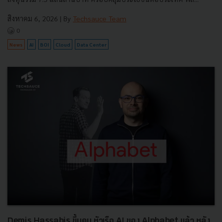
สิงหาคม 6, 2026
| By
Techsauce Team
0
News
AI
BOI
Cloud
Data Center
Demis Hassabis ขึ้นคุม หัวเรือ AI ของ Alphabet แล้ว หลัง