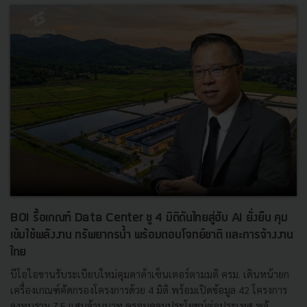
BOI รื้อเกณฑ์ Data Center ชู 4 มิติดันไทยสู่ฮับ AI ยั่งยืน คุม
เข้มใช้พลังงาน ทรัพยากรน้ำ พร้อมตอบโจทย์ชาติ และการจ้างงาน
ไทย
บีโอไอขานรับระเบียบใหม่คุมดาต้าเซ็นเตอร์ตามมติ ครม. เดินหน้ายก
เครื่องเกณฑ์คัดกรองโครงการด้วย 4 มิติ พร้อมเปิดข้อมูล 42 โครงการ
ลงทุนรวม 7.5 แสนล้านบาท ครอบคลุมประโยชน์ต่อประเทศ พลั...