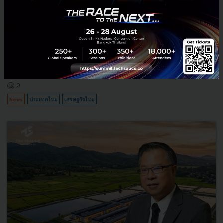
3 เรื่องที่ประเทศไทยต้อง Focus สร้างคน–นวัตกรรม–ปฏิรูป
ระบบราชการ เพื่อยกระดับขีดความสามารถประเทศ
นายอนุทิน ชาญวีรกูล นายกรัฐมนตรีและรัฐมนตรีว่าการกระทรวง
มหาดไทย กล่าวปาฐกถาพิเศษในหัวข้อ “ฝ่าวิกฤติ รับมือระเบียบโลก
ใหม่” ในงาน The INTANIA Forum...
สิงหาคม 6, 2026
| By
Techsauce Team
0
News
ประเทศไทย
เศรษฐกิจไทย