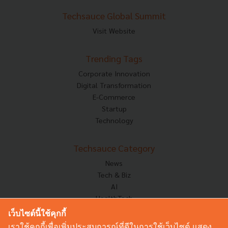
Techsauce Global Summit
Visit Website
Trending Tags
Corporate Innovation
Digital Transformation
E-Commerce
Startup
Technology
Techsauce Category
News
Tech & Biz
AI
HealthTech
Exec Insight
เว็บไซต์นี้ใช้คุกกี้
Corp Innov
เราใช้คุกกี้เพื่อเพิ่มประสบการณ์ที่ดีในการใช้เว็บไซต์ แสดง