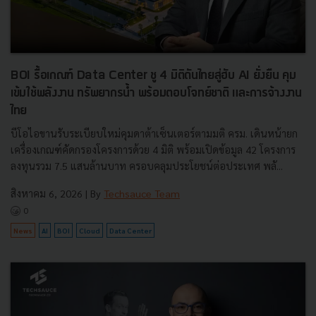
BOI รื้อเกณฑ์ Data Center ชู 4 มิติดันไทยสู่ฮับ AI ยั่งยืน คุม
เข้มใช้พลังงาน ทรัพยากรน้ำ พร้อมตอบโจทย์ชาติ และการจ้างงาน
ไทย
บีโอไอขานรับระเบียบใหม่คุมดาต้าเซ็นเตอร์ตามมติ ครม. เดินหน้ายก
เครื่องเกณฑ์คัดกรองโครงการด้วย 4 มิติ พร้อมเปิดข้อมูล 42 โครงการ
ลงทุนรวม 7.5 แสนล้านบาท ครอบคลุมประโยชน์ต่อประเทศ พลั...
สิงหาคม 6, 2026
| By
Techsauce Team
0
News
AI
BOI
Cloud
Data Center