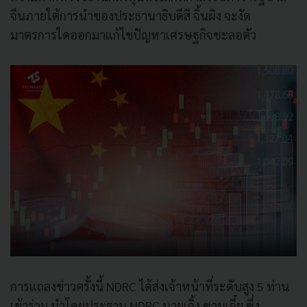
จีนภายใต้การนำของประธานาธิบดีสี จิ้นผิง จะงัด
มาตรการใดออกมาแก้ไขปัญหาเศรษฐกิจชะลอตัว
การแถลงข่าวครั้งนี้ NDRC ได้ส่งเจ้าหน้าที่ระดับสูง 5 ท่าน
เข้าร่วม นำโดยประธาน NDRC นายเจิ้ง ซานเจี๋ย ซึ่ง