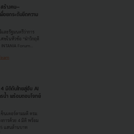
s สร้างคน–
พื่อยกระดับขีดความ
ีและรัฐมนตรีว่าการ
ษในหัวข้อ “ฝ่าวิกฤติ
 INTANIA Forum...
 Team
 มิติดันไทยสู่ฮับ AI
ยากรน้ำ พร้อมตอบโจทย์
เซ็นเตอร์ตามมติ ครม.
งการด้วย 4 มิติ พร้อม
7.5 แสนล้านบาท