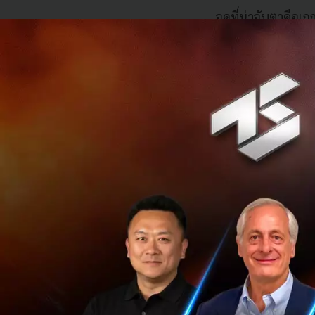
จุดที่น่าจับตาคือเ
ประเมินจาก "ความส
เทคโนโลยีสำคัญก็อ
ไหน ระดับอาวุโสไ
คลื่นต่อเนื่องจาก
มาตรการล่าสุดมาในจ
เมษายนที่ผ่านมา 
NDRC) สั่งให้ Met
Manus เป็นสตาร์ทอั
2025 แล้วถูก Meta 
ดีลนี้กลายเป็นจุดเ
ทะเบียนนอกจีนก็ตาม