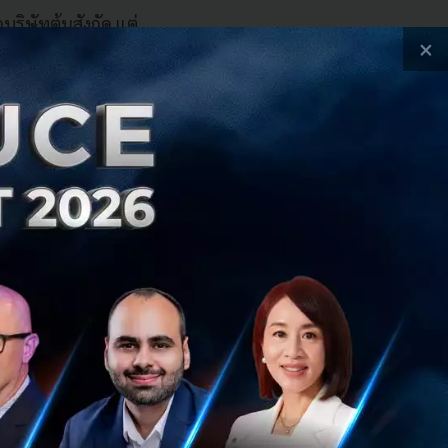
บริษัทต้นสังกัด แต่
×
ัติการที่ถือ
งานในวงกว้างแค่
Manus เมื่อเดือน
m Commission หรือ
อลลาร์สหรัฐออกไป
gapore กลางปี
 แม้ตัวบริษัทจะจด
ก Financial Times