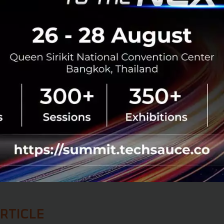
ทในประเทศจึงอาจเสียเสน่ห์ในสายตาผู้สมัครงานระดับท็อปได้
ry of Industry and Information Technology (MIIT), DeepSee
งคำร้องขอความเห็นจากสื่อต่างประเทศ ส่วนคำถามใหญ่ที่ค้า
ุคคลสำคัญเชิงยุทธศาสตร์"
จะขยายไกลแค่ไหน และจะกระทบ
รรม AI ในจีนอย่างไรบ้าง
Business Standard
,
Reuters
,
Tom's Hardware
,
heise
China
Alibaba
DeepSeek
AI Talent
Tech Policy
US-China Tech War
Travel Re
No comment
RTICLE