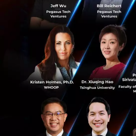
รายงานว่าโดนสั่งห
เสียเทคโนโลยีและ
บริษัทเทคโนโลยีท
แม้แหล่งข่าวจะย้ำ
สองเรื่องเดินคู่กั
แข่ง
หัวกะทิ AI กลายเ
ภาพรวมที่ใหญ่กว่า
0
"ทรัพย์สินของชาต
ใหญ่กระจุกอยู่ที่บร
ในอดีต การยกระดับม
0