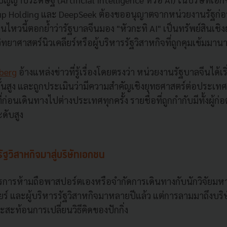
oup Holding และ DeepSeek ต้องขออนุญาตจากหน่วยงานรัฐก
ไหวนี้ตอกย้ำว่ารัฐบาลจีนมอง "หัวกะทิ AI" เป็นทรัพย์สินเชิ
วิทยาศาสตร์นิวเคลียร์หรือผู้บริหารรัฐวิสาหกิจที่ถูกคุมเข้มมาน
berg
อ้างแหล่งข่าวที่รู้เรื่องโดยตรงว่า หน่วยงานรัฐบาลจีนได้เ
ขั้นสูง และถูกประเมินว่ามีความสำคัญเชิงยุทธศาสตร์ต่อประเท
่ก่อนเดินทางไปต่างประเทศทุกครั้ง รายชื่อที่ถูกกำกับมีทั้งผู้ก่อ
ะดับสูง
วิสาหกิจมาสู่บริษัทเอกชน
ตรการห้ามถือพาสปอร์ตเองหรือจำกัดการเดินทางกับนักวิจัยมหา
ยร์ และผู้บริหารรัฐวิสาหกิจมาหลายปีแล้ว แต่การลามมาถึงบริ
ละสะท้อนการเปลี่ยนวิธีคิดของปักกิ่ง