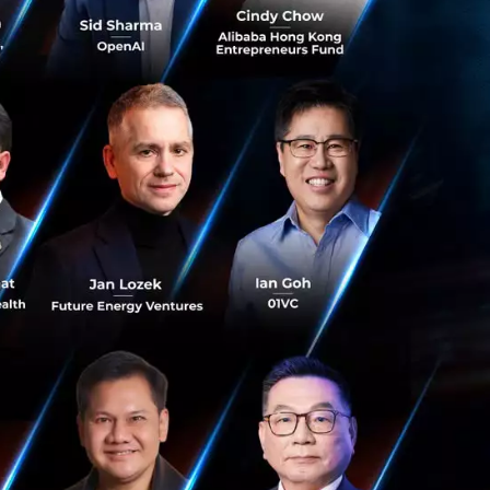
งวลเรื่อง "การสูญ
นทุนสหรัฐฯ ใน
คส Manus แต่ทั้ง
นรั่วไหลออกไปยังคู่
ริษัทเป็น
 ฝีมือดีของจีนส่วน
้ยากกว่ารัฐวิสาหกิจ
รง