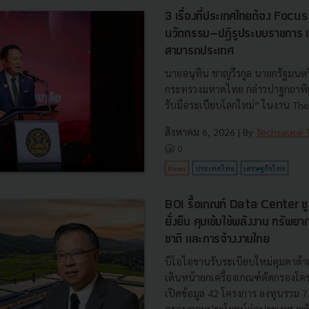
3 เรื่องที่ประเทศไทยต้อง Focu
นวัตกรรม–ปฏิรูประบบราชการ เ
สามารถประเทศ
นายอนุทิน ชาญวีรกูล นายกรัฐมนตร
กระทรวงมหาดไทย กล่าวปาฐกถาพิเศ
รับมือระเบียบโลกใหม่” ในงาน The
สิงหาคม 6, 2026
| By
Techsauce
0
News
ประเทศไทย
เศรษฐกิจไทย
BOI รื้อเกณฑ์ Data Center ชู 4
ยั่งยืน คุมเข้มใช้พลังงาน ทรัพ
ชาติ และการจ้างงานไทย
บีโอไอขานรับระเบียบใหม่คุมดาต้า
เดินหน้ายกเครื่องเกณฑ์คัดกรองโคร
เปิดข้อมูล 42 โครงการ ลงทุนรวม 