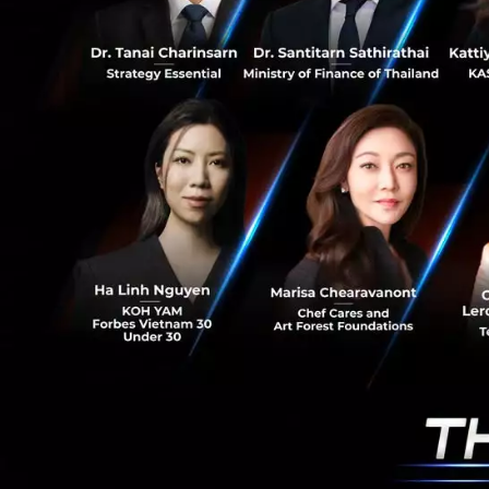
Reuters
และ
Tom'
ทางต่างประเทศกับเจ
เคยรายงานว่าทางกา
โดยเคสที่ถูกพูดถึงค
เมื่อต้นปี
ความเสี่ยงที่จีนต้
มาตรการนี้แม้จะช่ว
ความสามารถในการดึ
อาจต้องเลือกตั้งแต
ออกไปทำงานต่างชาต
นักวิเคราะห์ในรา
ประเทศ แต่อีกด้าน