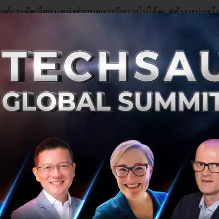
กณฑ์การคัดเลือก แหล่งข่าวบอกว่ารัฐบาลไม่ได้ดูแค่ตำแหน่งหรือ
ำคัญต่อประเทศ" เป็นรายบุคคล หมายความว่าวิศวกรระดับปฏิบ
าจถูกขึ้นบัญชีได้เช่นกัน ส่วนรายละเอียดว่าจะครอบคลุมพนัก
หน หรือบทบาทใดบ้าง ยังไม่มีความชัดเจน
ดีล Manus ที่จีนสั่งล้มกลางอากาศ
ังหวะเดียวกับที่อุตสาหกรรม AI จีนยังขลุกขลักกับเหตุการณ์ 
หน่วยงานวางแผนของรัฐ (National Development and Refor
a Platforms ถอยดีลซื้อกิจการ Manus มูลค่ากว่า 2,000 ล้านด
พ AI Agent ที่ก่อตั้งโดยทีมจีน ก่อนย้ายสำนักงานใหญ่ไป Sin
เข้าซื้อกิจการช่วงปลายปี
ริ่มที่ปักกิ่งเริ่มขยายอำนาจตรวจสอบไปยังธุรกรรมข้ามพรมแดน
 ผู้ร่วมก่อตั้ง Manus สองคนคือ Xiao Hong และ Ji Yichao ถู