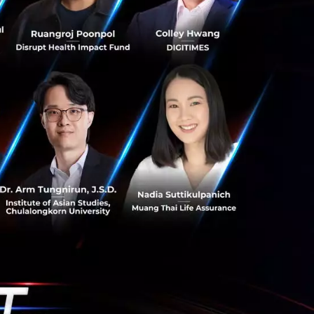
นต้องแจ้ง แผนเดิน
all Street Journal
ารเดินทางไปสหรัฐฯ
ชุม AI ที่ Paris
จีนต้องจ่าย นั่นคือ
เติบโตในเวทีโลก
คนอาจตัดสินใจย้าย
วเอง
กความรู้สำคัญไว้ใน
หรัฐฯ ให้ลาออกไป