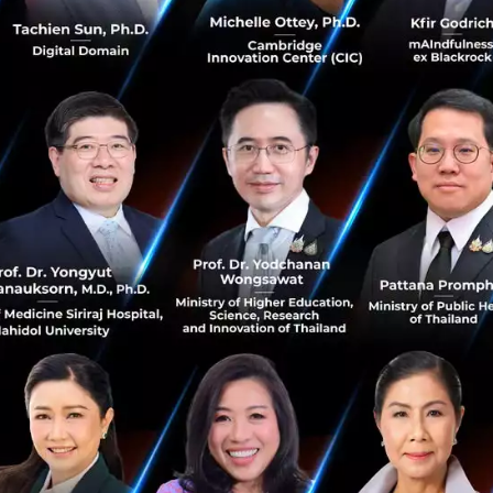
้ามออกนอกประเทศระหว่างการสอบสวน เหตุการณ์นี้จุดกระแสกั
บุคลากร" ออกนอกประเทศจนรัฐบาลต้องออกมาตรการจำกัดเงิ
ี่อ่อนไหวตามมา
ว่าแผนคุมการเดินทางของบุคลากร AI ในรอบนี้ไม่ได้ผูกตรงกับเ
นไปบนเป้าหมายเดียวกัน คือป้องกันไม่ให้ความรู้ทางเทคนิคของจี
ป็นทรัพย์สินยุทธศาสตร์ของประเทศ
นั้นคือ จีนเปลี่ยนสถานะของวิศวกร AI ระดับท็อปจากพนักงานบ
ิ"
หลังยุคที่ ChatGPT จุดกระแสครั้งใหญ่ในปี 2022 บุคลากร AI
ิษัทเทคยักษ์ใหญ่และสตาร์ทอัพเอกชน ซึ่งเป็นจุดที่รัฐเข้าถึงได
าตรการครั้งนี้จึงเป็น
การดึงคนกลับมาอยู่ในมือของรัฐโดยต