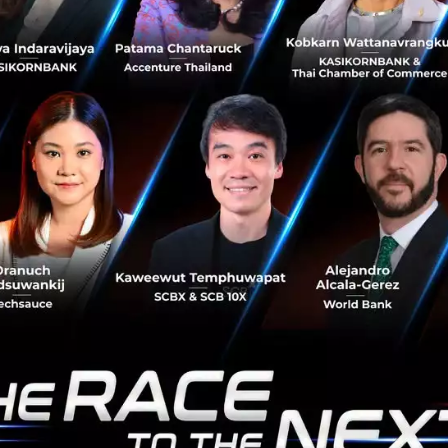
s Hardware
รายงานเสริมว่า ก่อนหน้านี้วิศวกร AI ในภาคเอกช
้าหน้าที่อยู่แล้ว แต่ยังไม่ถึงขั้นต้องขออนุญาต ส่วนปี 2025 W
รจีนแนะนำให้ผู้ก่อตั้งและนักวิจัย AI ระดับท็อปหลีกเลี่ยงก
ือ Liang Wenfeng ผู้ก่อตั้ง DeepSeek ที่ปฏิเสธคำเชิญไปงานประ
องแลก คือเสน่ห์ในการดึงคนเก่ง
ยป้องกันการรั่วไหลของเทคโนโลยี แต่ก็มีต้นทุนแฝงที่บริษัท AI 
งดูดและรักษาคนเก่งให้อยู่ในระบบ วิศวกรที่มีความฝันอยาก
่ต้นว่าจะอยู่จีน หรือ ออกไปต่างประเทศก่อนถูกขึ้นบัญชี บาง
ิเร็วกว่าที่วางแผน เพื่อรักษาเส้นทางอาชีพระดับสากลของตั
ยงานของ
heise
ชี้ว่าจีนกำลังเดินบนเส้นด้าย ด้านหนึ่งต้องการกั
มาตรการแบบนี้อาจไล่คนเก่งที่จีนต้องการที่สุดในศึกแข่งกับส