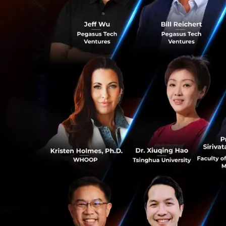
Carlos is a Colom
platforms from th
and Latin America
0
served as the Hea
CEO and Co-found