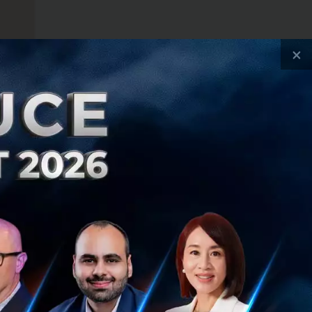
×
ed with BentoWeb
Microsoft Azure by
n cloud" by Annop
rce website on