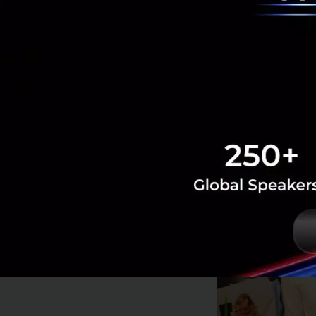
คุณอรรณพ สุวัฒนพิ
BentoWeb และ WeL
CMS ท้ัง Drupal, 