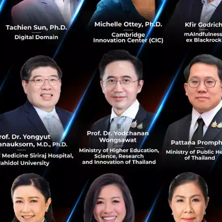
bian Software Engineer and MBA with experience building l
e ground up using Ruby on Rails. He has worked in several
 in companies such as Coca-Cola FEMSA and Infosys. Carl
d of IT and Product Management for Lazada Thailand and 
er of Nimbl3.