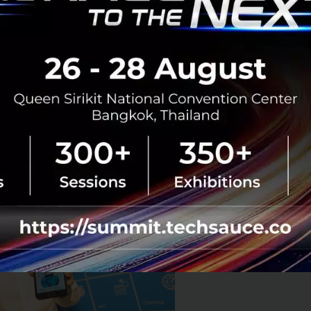
เศษ (Annop Suwattanapisat) เป็นที่ปรึกษาให้กับองค์กรขน
oveTopUp นอกจากนี้ยังมีความเชี่ยวชาญในเรื่องการพัฒนาเว
Wordpress และ Joomla