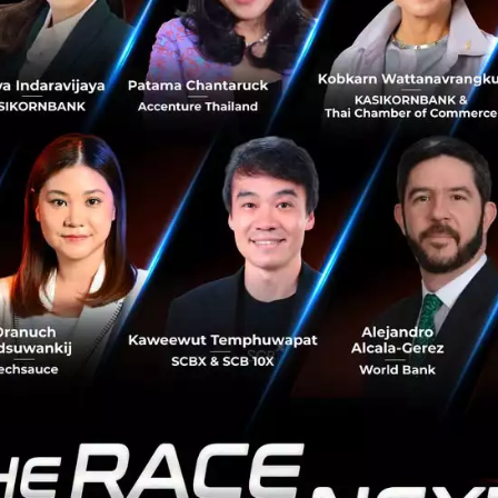
nd mobile application development studio working with st
as been behind the scenes of several prominent startups 
 Alibaba investors, 500 startups, DeNA, InVENT and Ensogo
bl3 has helped and worked for, have raised more than 10 
ng them, an Indonesian startup that has raised one of th
nt to date.