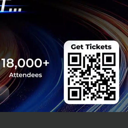
าดใหญ่ อาทิเช่น
็บฯ ด้วย PHP และ