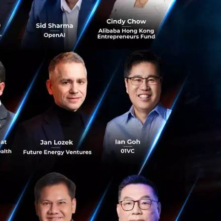
arge scale
 countries of Asia
os previously
is currently the