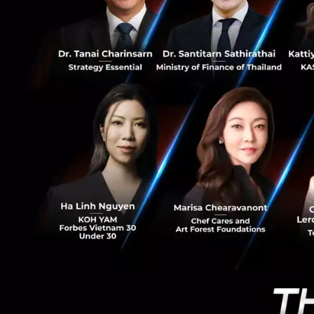
0
Nimbl3 is a web a
Pacific. Nimbl3 h
investors such as
startups that Nim
last year and amo
round of investme