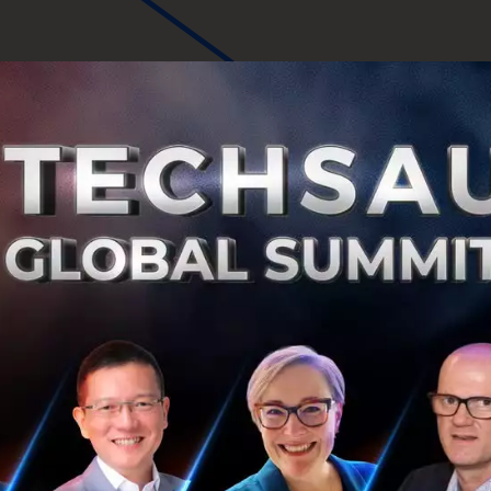
istration 13.30 - 14.30 eCommerce start-up lesson learn
inanthananon 14.30 - 15.00 Coffee breaks 15.00 - 15.15 
 16.15 Workshop "How to scale your eCommerce website o
.15 - 17.15 Workshop "How to run a high traffic eComme
os Herrera 17.15 - 17.30 FAQ