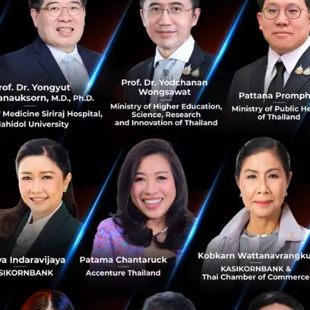
นทนา สามารถอัปโหลดไฟล์ที่ใหญ่กว่าเดิมได้อีกด้วย เพราะรอ
ใน 1 Promt ทำให้สามารถวิเคราะห์เอกสารได้มากขึ้น
ระดับองค์กร ไม่ต้องกังวลว่าข้อมูลบริษัทจะหลุดออกไป
ถ Microsoft Designer
 เครื่องมือสำหรับการสร้างรูปภาพที่ขับเคลื่อนโดยโมเดล AI อย
นเดือนหน้าเช่นกัน (พฤษภาคม 67) ผู้ใช้สามารถ Generate รู
ี่ทำได้เพียง 15 รูป/วันเท่านั้น
หม่เหล่านี้จะแสดงบนเว็บไซต์
copilot.microsoft.com
ก่อน หลั
อ Copilot, ใน Windows และใน Edge ต่อไป
,
theverge