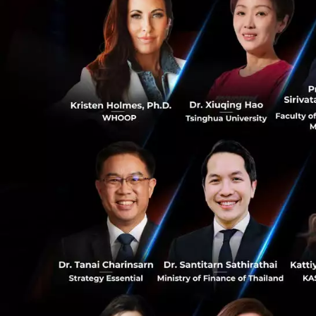
ไม่จำกัดการส
ถึง 300 หน้า
ปกป้องข้อมูล
ขยายความสามาร
Microsoft Designer
0
ได้รับการอัปเกรดใ
รูป/วัน จากแต่ก่อนท
1
ฟีเจอร์ที่อัปเกรดใ
ใช้งานบนแอปมือถื
อ้างอิง:
microsoft