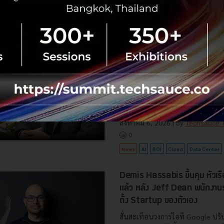
News
ประเทศไทย
เศรษฐกิจไทย
BOI รื้อเกณฑ์ Data Center ชู 4
ยั่งยืน คุมเข้มใช้พลังงาน ทรัพ
ชาติ และการจ้างงานไทย
บีโอไอขานรับระเบียบใหม่คุมดาต้า
เดินหน้ายกเครื่องเกณฑ์คัดกรองโคร
เปิดข้อมูล 42 โครงการ ลงทุนรวม 
ครอบคลุมประโยชน์ต่อประเทศ พลั.
สิงหาคม 6, 2026
| By
Techsauce
0
News
AI
BOI
Cloud
Data Center
Demis Hassabis ขึ้นคุม หัวเ
แล้ว หลัง Jeff Dean พนักงา
ตั้ง Startup ของตัวเอง
สั่นสะเทือนวงการไอที Google ปรับ