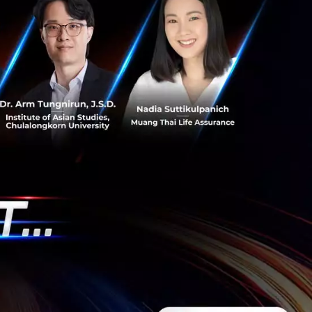
s สร้างคน–
พื่อยกระดับขีดความ
ีและรัฐมนตรีว่าการ
ษในหัวข้อ “ฝ่าวิกฤติ
 INTANIA Forum...
 Team