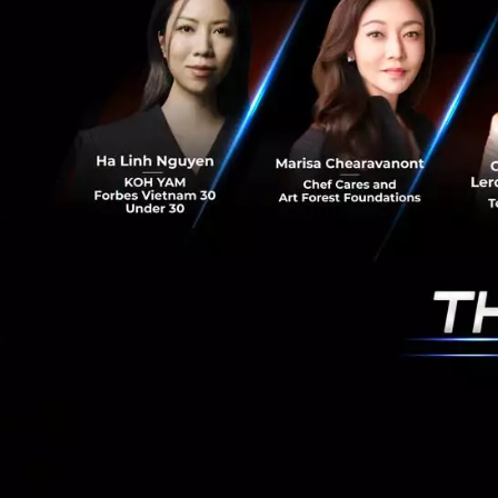
News
microsoft
micros
RELATED A