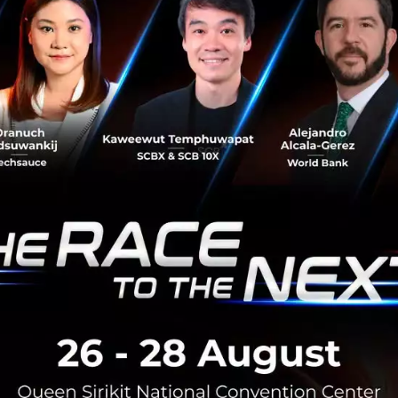
oft-365-copilot
No comment
RTICLE
3 เรื่องที่ประเทศไทยต้อง Focu
นวัตกรรม–ปฏิรูประบบราชการ เ
สามารถประเทศ
นายอนุทิน ชาญวีรกูล นายกรัฐมนตร
กระทรวงมหาดไทย กล่าวปาฐกถาพิเศ
รับมือระเบียบโลกใหม่” ในงาน The
สิงหาคม 6, 2026
| By
Techsauce
0