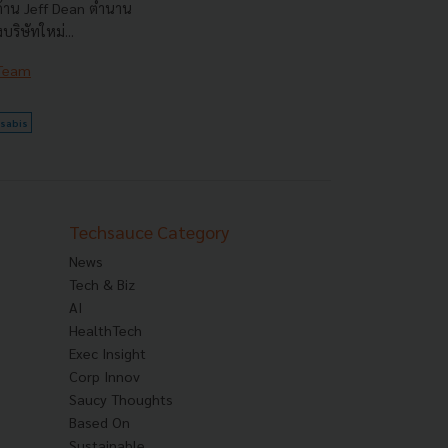
 ด้าน Jeff Dean ตำนาน
ริษัทใหม่...
 Team
sabis
Techsauce Category
News
Tech & Biz
AI
HealthTech
Exec Insight
Corp Innov
Saucy Thoughts
Based On
Sustainable