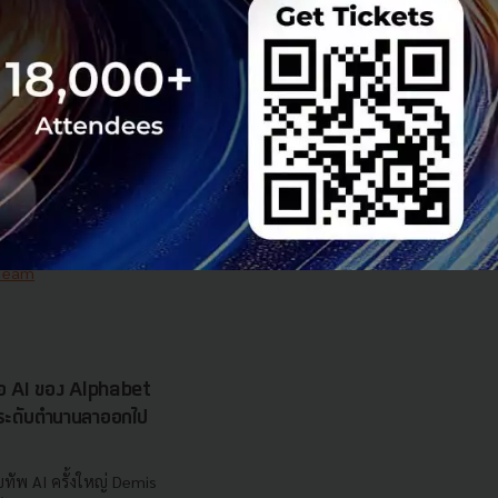
 มิติดันไทยสู่ฮับ AI
ยากรน้ำ พร้อมตอบโจทย์
เซ็นเตอร์ตามมติ ครม.
งการด้วย 4 มิติ พร้อม
7.5 แสนล้านบาท
..
 Team
รือ AI ของ Alphabet
นระดับตำนานลาออกไป
ทัพ AI ครั้งใหญ่ Demis