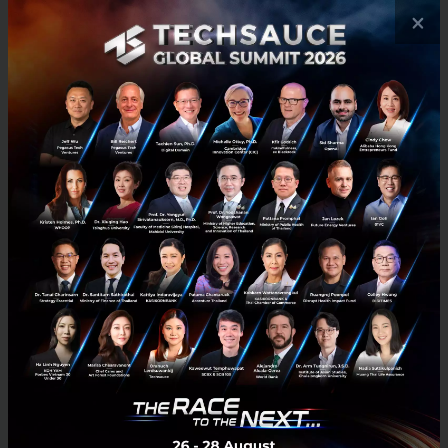
เป็นแค่เรื่องของการทำสิ่งต่างๆให้เป็นดิจิทัลและเปิดตัว
×
โครงการดิจิทัลใหม่ๆ แต่การแพร่ระบาดของเชื้อไวรัสโค
วิด-19 แสดงให้เห็นว่าสิ่งเหล่านี้เป็นเพียงภาพลวงตาของ
การเป็นองค์กรดิจิทัล การมีกรอบความคิดทางดิจิทัลที่ถูก
ต้องต่างหากที่เป็นสิ่งสำคัญของความสำเร็จในการปรับ
องค์กรไปสู่ดิจิทัล”
ทั้งนี้ทุกคนได้เห็นแล้วว่า การเปลี่ยนองค์กรไปสู่ดิจิทัลที่มี
อัตราสูงขึ้น ประกอบกับภาคธุรกิจทั้งหมดได้รับผลกระทบ
มหาศาลและคาดไม่ถึงจากการแพร่ระบาดของเชื้อไวรัสโค
วิด-19 ภาคธุรกิจจึงควรระมัดระวังมากขึ้นเกี่ยวกับการขับ
เคลื่อนของการปรับองค์กรสู่ดิจิทัลและสภาพแวดล้อมทาง
ดิจิทัลในตลาด โดยเฉพาะอย่างยิ่งในช่วงสถานการณ์โลกที่
ไม่อาจคาดการณ์ได้ในขณะนี้และช่วงเวลาเปลี่ยนผ่าน
และเมื่อเราอยู่ในโลกออนไลน์ โควิดมีการเปลี่ยนแปลง