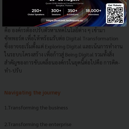
พฤติกรรมผู้บริโภค ข้อจำกัดคือ ซัพพลายเชนดิสรัปชั่น จึง
เป็นเหตุผลให้องค์กรในไทยต้องปรับตัว และในมุมมองคิด
ว่า การทำงานจะเป็นแบบไฮบริดมากขึ้น ดังนั้นสิ่งสำคัญ
คือ องค์กรต้องปรับตัวหาเทคโนโลยีต่าง ๆ เข้ามา
ซัพพอร์ต เพื่อให้พร้อมรับต่อ Digital Transformation
ซึ่งอาจจะเริ่มตั้งแต่ Exploring Digital และเน้นการทำงาน
ในระบบโครงสร้าง เพื่อก้าวสู่ Being Digital รวมทั้งสิ่ง
สำคัญของการขับเคลื่อนองค์กรในยุคนี้ต่อไปคือ การคิด-
ทำ-ปรับ
Navigating the journey
1.Transforming the business
2.Transforming the enterprise