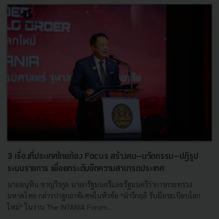
3 เรื่องที่ประเทศไทยต้อง Focus สร้างคน–นวัตกรรม–ปฏิรูป
ระบบราชการ เพื่อยกระดับขีดความสามารถประเทศ
นายอนุทิน ชาญวีรกูล นายกรัฐมนตรีและรัฐมนตรีว่าการกระทรวง
มหาดไทย กล่าวปาฐกถาพิเศษในหัวข้อ “ฝ่าวิกฤติ รับมือระเบียบโลก
ใหม่” ในงาน The INTANIA Forum...