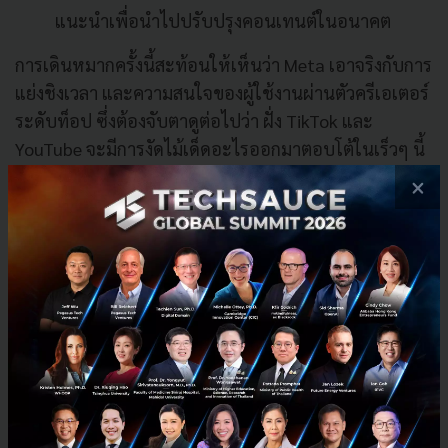
แนะนำเพื่อนำไปปรับปรุงคอนเทนต์ในอนาคต
การเดินหมากครั้งนี้สะท้อนให้เห็นว่า Meta เอาจริงกับการ
แย่งชิงเวลา และความสนใจของผู้ใช้งานผ่านตัวครีเอเตอร์
ระดับท็อป ซึ่งต้องจับตาดูต่อไปว่า ฝั่ง TikTok และ
YouTube จะมีการงัดไม้เด็ดอะไรออกมาตอบโต้ในเร็วๆ นี้
หรือไม่
×
อ้างอิง:
techcrunch
News
facebook
Creator Fast Track
No comment