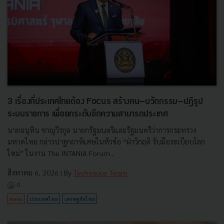
3 เรื่องที่ประเทศไทยต้อง Focus สร้างคน–นวัตกรรม–ปฏิรูป
ระบบราชการ เพื่อยกระดับขีดความสามารถประเทศ
นายอนุทิน ชาญวีรกูล นายกรัฐมนตรีและรัฐมนตรีว่าการกระทรวง
มหาดไทย กล่าวปาฐกถาพิเศษในหัวข้อ “ฝ่าวิกฤติ รับมือระเบียบโลก
ใหม่” ในงาน The INTANIA Forum...
สิงหาคม 6, 2026
| By
Techsauce Team
0
News
ประเทศไทย
เศรษฐกิจไทย