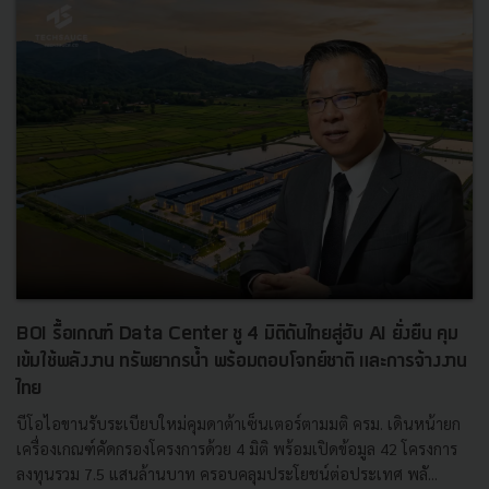
BOI รื้อเกณฑ์ Data Center ชู 4 มิติดันไทยสู่ฮับ AI ยั่งยืน คุม
เข้มใช้พลังงาน ทรัพยากรน้ำ พร้อมตอบโจทย์ชาติ และการจ้างงาน
ไทย
บีโอไอขานรับระเบียบใหม่คุมดาต้าเซ็นเตอร์ตามมติ ครม. เดินหน้ายก
เครื่องเกณฑ์คัดกรองโครงการด้วย 4 มิติ พร้อมเปิดข้อมูล 42 โครงการ
ลงทุนรวม 7.5 แสนล้านบาท ครอบคลุมประโยชน์ต่อประเทศ พลั...