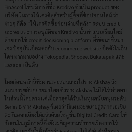
FinAccel
ให้บริการที่ชื่อ
Kredivo
ซึ่งเป็น
product
ของ
บริษัท ในการให้เครดิตสำหรับผู้ซื้อที่ช้อปออนไลน์ ว่า
ง่ายๆ ก็คือ
“
ให้เครดิตซื้อก่อนจ่ายทีหลัง
”
ระบบ credit
scores และการอนุมัติของ Kredivo นั้นทำแบบเรียลไทม์
ด้วยการใช้ credit decisioning platform ที่พัฒนาขึ้นมา
เอง ปัจจุบันเชื่อมต่อกับ ecommerce website ชื่อดังในอิน
โดฯ มากมายอย่าง Tokopedia, Shopee, Bukalapak และ
Lazada เป็นต้น
โดยก่อนหน้านี้ทีมงานเคยสอบถามไปทาง Akshay ถึง
แผนการขยับขยายมาไทย ซึ่งทาง Akshay ไม่ได้ให้คำตอบ
ในส่วนนี้โดยตรง แต่เมื่อล่าสุดได้รับเงินทุนสนับสนุนระดับ
Series B ทาง Akshay ก็เผยว่ามีแผนจะขยายสู่ตลาดเอเชีย
ตะวันออกเฉียงใต้แล้วด้วยโซลูชั่น Digital Credit Card ให้
กับคนในภูมิภาคนี้ซึ่งยังเผชิญความท้าทายเรื่องการให้
เครดิต เขายังย้ำทิ้งท้ายว่า FinAccel ไม่ใช่คู่แข่งที่จะมา