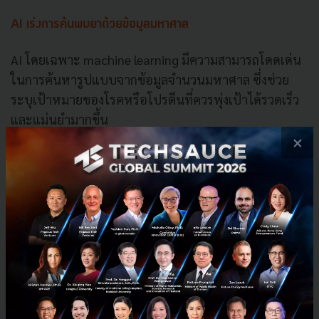
AI เร่งการค้นพบยาด้วยข้อมูลมหาศาล
AI โดยเฉพาะ machine learning มีความสามารถโดดเด่น
ในการค้นหารูปแบบจากข้อมูลจำนวนมหาศาล ซึ่งช่วย
ระบุเป้าหมายของโรคหรือโปรตีนที่ควรพุ่งเป้าได้รวดเร็ว
และแม่นยำมากขึ้น
×
งานวิจัยของ Chris Meier จาก Boston Consulting Group
ที่ตีพิมพ์ในปี 2022 ระบุว่า ยาที่ค้นพบด้วย AI และเข้าสู่
การทดลองระยะที่ 1 มีอัตราความสำเร็จสูงถึง 80–90%
เทียบกับค่าเฉลี่ยทั่วไปที่ราว 66% แสดงให้เห็นว่า AI
สามารถลดต้นทุนและเวลาในการวิจัยยาลงได้อย่างชัดเจน
และการที่ยา rentosertib จะเข้าสู่การทดลองระยะที่ 3
เป็น บททดสอบครั้งใหญ่ที่สุดของ AI ในการพิสูจน์ตัวเอง