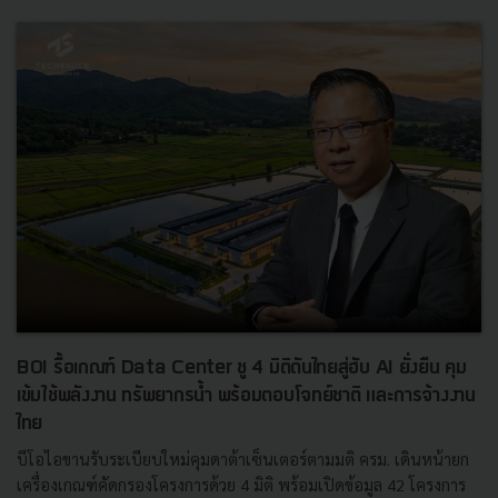
BOI รื้อเกณฑ์ Data Center ชู 4 มิติดันไทยสู่ฮับ AI ยั่งยืน คุม
เข้มใช้พลังงาน ทรัพยากรน้ำ พร้อมตอบโจทย์ชาติ และการจ้างงาน
ไทย
บีโอไอขานรับระเบียบใหม่คุมดาต้าเซ็นเตอร์ตามมติ ครม. เดินหน้ายก
เครื่องเกณฑ์คัดกรองโครงการด้วย 4 มิติ พร้อมเปิดข้อมูล 42 โครงการ