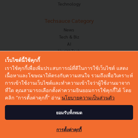
Technology
Techsauce Category
News
Tech & Biz
AI
HealthTech
Exec Insight
เว็บไซต์นี้ใช้คุกกี้
Corp Innov
เราใช้คุกกี้เพื่อเพิ่มประสบการณ์ที่ดีในการใช้เว็บไซต์ แสดง
Saucy Thoughts
เนื้อหาและโฆษณาให้ตรงกับความสนใจ รวมถึงเพื่อวิเคราะห์
Based On
การเข้าใช้งานเว็บไซต์และทำความเข้าใจว่าผู้ใช้งานมาจาก
Sustainable
ที่ใด คุณสามารถเลือกตั้งค่าความยินยอมการใช้คุกกี้ได้ โดย
Videos
คลิก “การตั้งค่าคุกกี้” อ่าน
นโยบายความเป็นส่วนตัว
Podcast
Startup Guide
ยอมรับทั้งหมด
35
© Copyright 2026 :
Techsauce All rights reserved.
การตั้งค่าคุกกี้