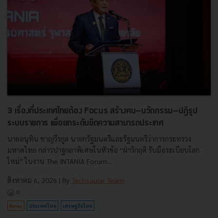
3 เรื่องที่ประเทศไทยต้อง Focus สร้างคน–นวัตกรรม–ปฏิรูป
ระบบราชการ เพื่อยกระดับขีดความสามารถประเทศ
นายอนุทิน ชาญวีรกูล นายกรัฐมนตรีและรัฐมนตรีว่าการกระทรวง
มหาดไทย กล่าวปาฐกถาพิเศษในหัวข้อ “ฝ่าวิกฤติ รับมือระเบียบโลก
ใหม่” ในงาน The INTANIA Forum...
สิงหาคม 6, 2026
| By
Techsauce Team
0
News
ประเทศไทย
เศรษฐกิจไทย