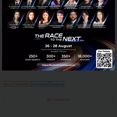
หากสำเร็จ มันจะเปลี่ยนทั้งโมเดลธุรกิจ เวลาในการพัฒนา
ยา และต้นทุนทั้งหมดในอุตสาหกรรม
แม้ผู้เชี่ยวชาญหลายคนยังสงวนท่าที แต่ก็ไม่มีใครปฏิเสธ
ว่า พลังการคำนวณและอัลกอริทึมกำลังกลายเป็นแกนกลาง
ของการค้นพบทางวิทยาศาสตร์ยุคใหม่ และ AI กำลังเดิน
เข้าใกล้จุดที่มันจะกลายเป็น
“นักวิจัยร่วม”
ที่มีผลงาน
พิสูจน์แล้วในระดับโลก
อ้างอิง:
cnbc
,
chemistryworld
News
Tech & Biz
Ai
startup
biontech
No comment