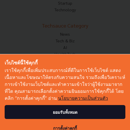
Startup
Technology
Techsauce Category
News
Tech & Biz
AI
HealthTech
Exec Insight
เว็บไซต์นี้ใช้คุกกี้
Corp Innov
เราใช้คุกกี้เพื่อเพิ่มประสบการณ์ที่ดีในการใช้เว็บไซต์ แสดง
Saucy Thoughts
เนื้อหาและโฆษณาให้ตรงกับความสนใจ รวมถึงเพื่อวิเคราะห์
Based On
การเข้าใช้งานเว็บไซต์และทำความเข้าใจว่าผู้ใช้งานมาจาก
Sustainable
ที่ใด คุณสามารถเลือกตั้งค่าความยินยอมการใช้คุกกี้ได้ โดย
Videos
คลิก “การตั้งค่าคุกกี้” อ่าน
นโยบายความเป็นส่วนตัว
Podcast
Startup Guide
ยอมรับทั้งหมด
188
© Copyright 2026 :
Techsauce All rights reserved.
การตั้งค่าคุกกี้