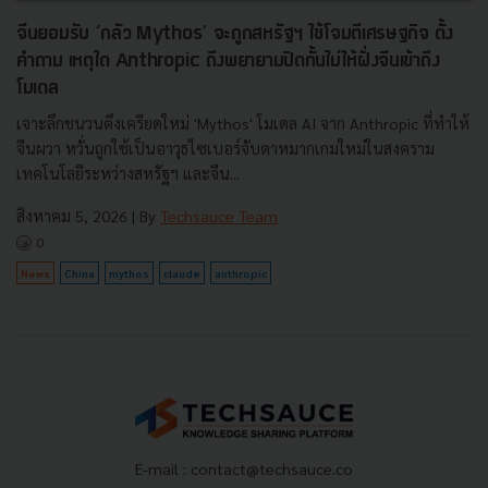
จีนยอมรับ ‘กลัว Mythos’ จะถูกสหรัฐฯ ใช้โจมตีเศรษฐกิจ ตั้ง
คำถาม เหตุใด Anthropic ถึงพยายามปิดกั้นไม่ให้ฝั่งจีนเข้าถึง
โมเดล
เจาะลึกชนวนตึงเครียดใหม่ 'Mythos' โมเดล AI จาก Anthropic ที่ทำให้
จีนผวา หวั่นถูกใช้เป็นอาวุธไซเบอร์จับตาหมากเกมใหม่ในสงคราม
เทคโนโลยีระหว่างสหรัฐฯ และจีน...
สิงหาคม 5, 2026
| By
Techsauce Team
0
News
China
mythos
claude
anthropic
E-mail :
contact@techsauce.co