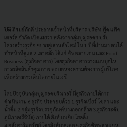
ปิติ ภิรมย์ภักดี
ประธานเจ้าหน้าที่บริหาร บริษัท ฟู้ด แฟ็ค
เตอร์ส จำกัด เปิดเผยว่า หลังจากกลุ่มบุญรอดฯ ปรับ
โครงสร้างธุรกิจ ขยายสู่เสาหลักใหม่ ใน 1 ปีที่ผ่านมา ตนได้
ทำหน้าที่ดูแล 2 เสาหลัก ได้แก่ ซัพพลายเชน และ Food
Business (ธุรกิจอาหาร) โดยธุรกิจอาหารวางแผนบุกใน
การผลิตสินค้าคุณภาพ ตอบสนองความต้องการผู้บริโภค
เพื่อสร้างการเติบโตภายใน 3 ปี
โดยปัจจุบันกลุ่มบุญรอดบริวเวอรี่ มีธุรกิจภายใต้การ
ดำเนินงาน 6 ธุรกิจ ประกอบด้วย 1.ธุรกิจเบียร์ โซดา และ
น้ำดื่ม 2.กลุ่มธุรกิจบรรจุภัณฑ์บางกอกกล๊าส 3.ธุรกิจระดับ
ภูมิภาค(รีจินัล) ภายใต้ สิงห์ เอเชีย โฮลดิ้ง
4.อสังหาริมทรัพย์ โดยสิงห์เอสเตท 5.ธุรกิจซัพพลายเชน