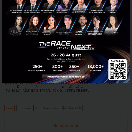
ลงทุนขั้นต่ำประมาณ 5,000-8,000 ล้านบาท เพื่อขยาย
ธุรกิจในอนาคต
และนอกจากนี้ยังจัดตั้งศูนย์นวัตกรรมในการวิจัยและ
พัฒนาสินค้าด้านอาหาร(Food Innovation Center) โดยมี
ทีมงานวิจัยมืออาชีพในการคิดค้น นำเสนอสินค้าใหม่ ภาย
ใต้การผลิตที่ใช้เทคโนยีทันสมัย รองรับความต้องการลูกค้า
ได้อย่างหลากหลายทั้งในและต่างประเทศ ซึ่งในแผนระยะ
ยาว ยังมองการพัฒนานิคมอุตสาหกรรมอาหารบนพื้นที่
2,000 ไร่ จังหวัดอ่างทอง เพื่อให้การผลิตตั้งแต่ต้นน้ำ
กลางน้ำ ปลายน้ำ ครบวงจรในพื้นที่เดียว
News
boonrawd
food business
ฟู้ด แฟ็คเตอร์ส
No comment