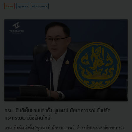
News
spacex
elon-musk
ครม. มีมติเห็นชอบแต่งตั้ง พูนพงษ์ นัยนาภากรณ์ นั่งปลัด
กระทรวงพาณิชย์คนใหม่
ครม. มีมติแต่งตั้ง 'พูนพงษ์ นัยนาภากรณ์' ดำรงตำแหน่งปลัดกระทรวง