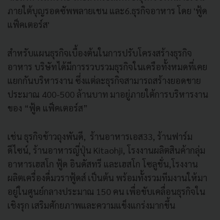
ภายใต้บุญรอดซัพพลายเชน และ6.ธุรกิจอาหาร โดย 'ฟู้ด
แฟ็คเตอร์ส'
สำหรับแผนธุรกิจเบื้องต้นในการปรับโครงสร้างธุรกิจ
อาหาร บริษัทได้มีการรวบรวมธุรกิจในเครือทั้งหมดที่เคย
แยกกันบริหารงาน ซึ่งแต่ละธุรกิจสามารถสร้างยอดขาย
ประมาณ 400-500 ล้านบาท มาอยู่ภายใต้การบริหารงาน
ของ “ฟู้ด แฟ็คเตอร์ส”
เช่น ธุรกิจข้าวถุงพันดี, ร้านอาหารเอส33, ร้านฟาร์ม
ดีไซน์, ร้านอาหารญี่ปุ่น Kitaohji, โรงงานผลิตสินค้ากลุ่ม
อาหารเฮสโก ฟู้ด อินดัสทรี และเฮสโก โซลูชั่น,โรงงาน
ผลิตเครื่องดื่มวราฟู้ดส์ เป็นต้น พร้อมทั้งรวมทีมงานให้มา
อยู่ในศูนย์กลางประมาณ 150 คน เพื่อขับเคลื่อนธุรกิจใน
เชิงรุก เสริมศักยภาพและความแข็งแกร่งมากขึ้น