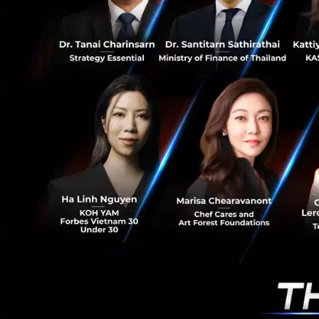
0
นอกจากนี้ตัวแทนจำ
BlueOval Charge
สำหรับเมืองไทย Tes
อนาคต ประชาชนชาวไ
อเมริกาและแคนาด
ที่มา :
TechCrunch
News
ev
ford
tesla