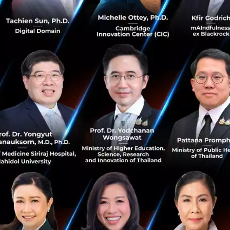
 System) ซึ่งใช้กันทั่วไปในอเมริกาเหนือ
ของอะแดปเตอร์จะไม่สูงมาก และจะมีตัวเลือกในการชำระเงิน
งราคาจะอยู่ในช่วงหนึ่งร้อยดอลลาร์
อง Ford จะได้ใช้ตัวอะแดปเตอร์ชาร์จที่พัฒนาโดย Tesla ทั้งนี้
ing, Mustang Mach-E, และ E-Transit ที่มีพอร์ตชาร์จแบบ 
ถึง Supercharger V3 ของ Tesla ได้
 Ford และ Tesla ลูกค้าของ Ford จะสามารถใช้ Supercharge
ดูใบไม้ผลิ ปี 2024
มารถการเข้าถึงเครือข่ายการชาร์จสาธารณะที่เรียกว่า BlueOv
์จเต็มรูปแบบมากกว่า 84,000 จุดแบบ Fast-Charger และเข้าถ
ว่า 10,000 จุด