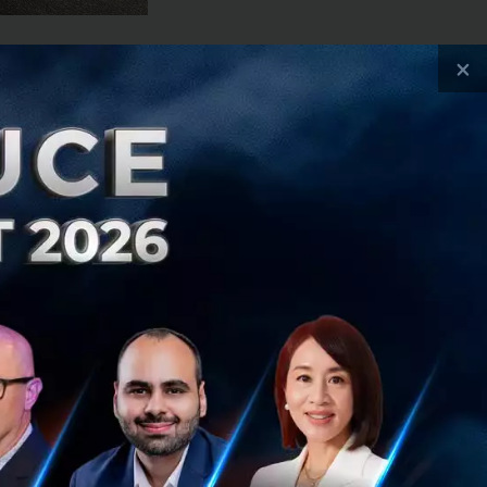
×
มารถใช้งาน
ย ซึ่ง รถ EV รุ่น
ging Standard
งเป็นรถ EV ไฟฟ้า
k CEO ของ Tesla
มาตราฐานแบบ CCS (