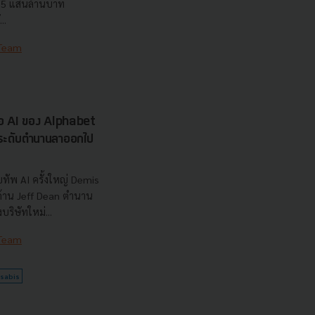
7.5 แสนล้านบาท
..
 Team
รือ AI ของ Alphabet
นระดับตำนานลาออกไป
ทัพ AI ครั้งใหญ่ Demis
 ด้าน Jeff Dean ตำนาน
ริษัทใหม่...
 Team
sabis