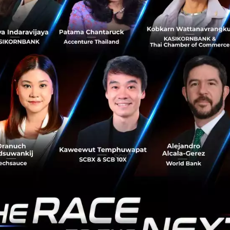
หน่ายของ Ford กำลังเพิ่มจุด Fast-Charger และสถานที่สำหรับ
 Network ประมาณ 1,800 จุดในอมริกาและแคนาดา
la ก็เริ่มเข้ามาตั้งศูนย์จำหน่ายที่ประเทศไทย จึงน่าจับตามองอย
ทยที่ใช้ Ford หรือ Tesla จะสามารถใช้หัวชาร์จแบบเดียวกั
าหรือไม่
,
The Verge
elon-musk
ev-charger
supercharger
fast-charger
No comment