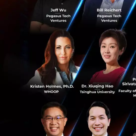
Combined Charging
Ford ระบุว่าราคา
การสมัครสมาชิก ซึ่
ลูกค้ารถยนต์ไฟฟ้าข
Ford F-150 Lightn
System สามารถเข้า
ตามคำแถลงของ CEO
charger ได้ในช่วงฤ
0
ลูกค้าของ Ford สา
ซึ่งประกอบด้วยชาร
DC Fast-Charger ก