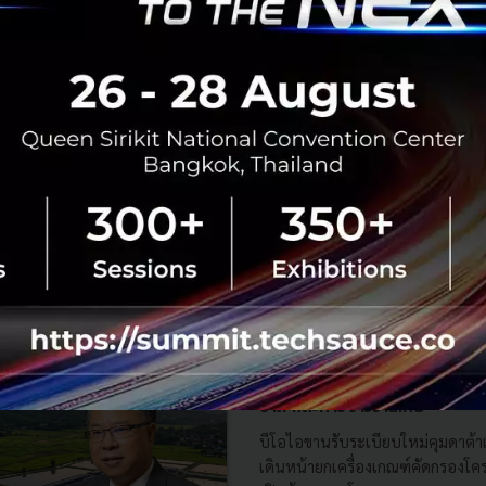
RTICLE
3 เรื่องที่ประเทศไทยต้อง Focu
นวัตกรรม–ปฏิรูประบบราชการ เ
สามารถประเทศ
นายอนุทิน ชาญวีรกูล นายกรัฐมนตร
กระทรวงมหาดไทย กล่าวปาฐกถาพิเศ
รับมือระเบียบโลกใหม่” ในงาน The
สิงหาคม 6, 2026
| By
Techsauce
0
News
ประเทศไทย
เศรษฐกิจไทย
BOI รื้อเกณฑ์ Data Center ชู 4
ยั่งยืน คุมเข้มใช้พลังงาน ทรัพ
ชาติ และการจ้างงานไทย
บีโอไอขานรับระเบียบใหม่คุมดาต้า
เดินหน้ายกเครื่องเกณฑ์คัดกรองโคร