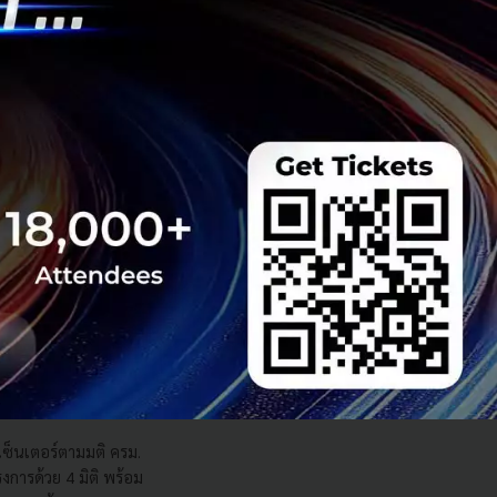
s สร้างคน–
พื่อยกระดับขีดความ
ีและรัฐมนตรีว่าการ
ษในหัวข้อ “ฝ่าวิกฤติ
 INTANIA Forum...
 Team
 มิติดันไทยสู่ฮับ AI
ยากรน้ำ พร้อมตอบโจทย์
เซ็นเตอร์ตามมติ ครม.
งการด้วย 4 มิติ พร้อม