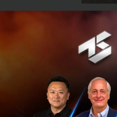
ใช้หัวชาร์จของ F
Ford ได้เข้าร่วมบร
Supercharger ของ
มากไปกว่านั้นยังสา
ต่อไปของ Ford จะต
(NACS) โดยเริ่มใน
รุ่นที่ 2 ของ Ford
ข้อตกลงดังกล่าวนี้
และ Jim Farley CE
ในรถยนต์ EV รุ่นที