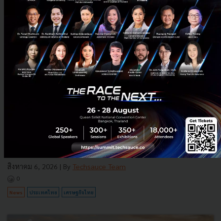
3 เรื่องที่ประเทศไทยต้อง Focus สร้างคน–นวัตกรรม–ปฏิรูป
ระบบราชการ เพื่อยกระดับขีดความสามารถประเทศ
นายอนุทิน ชาญวีรกูล นายกรัฐมนตรีและรัฐมนตรีว่าการกระทรวง
มหาดไทย กล่าวปาฐกถาพิเศษในหัวข้อ “ฝ่าวิกฤติ รับมือระเบียบโลก
ใหม่” ในงาน The INTANIA Forum...
สิงหาคม 6, 2026
| By
Techsauce Team
0
News
ประเทศไทย
เศรษฐกิจไทย