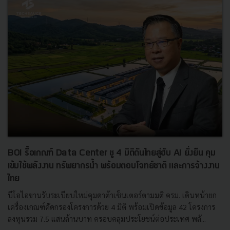
BOI รื้อเกณฑ์ Data Center ชู 4 มิติดันไทยสู่ฮับ AI ยั่งยืน คุม
เข้มใช้พลังงาน ทรัพยากรน้ำ พร้อมตอบโจทย์ชาติ และการจ้างงาน
ไทย
บีโอไอขานรับระเบียบใหม่คุมดาต้าเซ็นเตอร์ตามมติ ครม. เดินหน้ายก
เครื่องเกณฑ์คัดกรองโครงการด้วย 4 มิติ พร้อมเปิดข้อมูล 42 โครงการ
ลงทุนรวม 7.5 แสนล้านบาท ครอบคลุมประโยชน์ต่อประเทศ พลั...