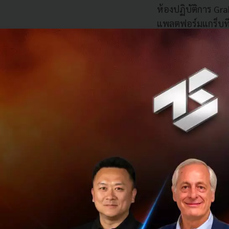
ห้องปฏิบัติการ G
แพลตฟอร์มแกร็บที่
การวิจัยไปสู่ระดั
อยู่ เช่น ปัญหากา
การ Grab-NUS AI จ
และแสดงผลการวิเ
ใช้งานใหม่ๆ ได้ โด
พันธมิตรได้ดียิ่งข
ศาสตราจารย์ ตัน เ
สิงคโปร์ มีความยิน
ของแกร็บครั้งนี้ ห้
ของมหาวิทยาลัยฯ ม
นวัตกรรมต่างๆ จากข
ทีมนักวิจัยและนักศ
ด้านการวิเคราะห์