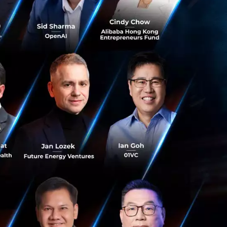
์ที่ดีเยี่ยม เพื่อ
โดยเฉพาะปัญหา
ยเรามุ่งพัฒนา
ี่ยวข้องกับเส้นทาง
ากความมหัศจรรย์
ละผู้เชี่ยวชาญจาก
อเชียตะวันออกเฉียง
โทนี่ กล่าวสรุป
ถด้านเอไอของ
ลัยแห่งชาติ
ingapore Economic
างทักษะที่จำเป็น
งผ่านแพลตฟอร์มของ