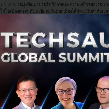
rab-NUS AI จะมุ่งพัฒนาประสิทธิภาพและความเสถียรของระบ
ใช้ในเมืองต่างๆ ทั่วเอเชียตะวันออกเฉียงใต้ก่อนเป็นลำดับแร
บการแก้ไขปัญหาใหญ่ๆ ที่หลายเมืองในภูมิภาคเอเชียตะวันออกเฉ
รจราจรติดขัด และคุณภาพการใช้ชีวิตของคนเมือง โดยทีมนักวิจ
ะสร้างแพลตฟอร์มเอไอที่ชาญฉลาดเพื่อรองรับระบบคอมพิวเตอร์ท
คราะห์ข้อมูล จนสามารถแปลงชุดข้อมูลมหาศาลของแกร็บ พั
ยห้องปฏิบัติการแห่งนี้จะช่วยให้แกร็บเข้าใจถึงความต้องการข
ึ้น และสามารถนำไปสู่การคาดการณ์ความต้องการล่วงหน้าได้ในที
อ็ง ชี อธิการบดีมหาวิทยาลัยแห่งชาติสิงคโปร์
กล่าวว่า “มหาว
ดีเป็นอย่างยิ่งที่ได้ร่วมเป็นพันธมิตรในการเปิดแล็บเอไอแห่งแร
องปฏิบัติการ Grab-NUS AI นับเป็นความร่วมมือที่ยอดเยี่ยม ที่จ
ีโอกาสได้ทำงานใกล้ชิดกับนักวิทยาศาสตร์ด้านข้อมูลของแกร็บ 
้อมูลเชิงลึกที่มีความสำคัญและเกี่ยวข้องกับผู้คนในเอเชียและ
ึกษาของเราจะมีโอกาสได้สร้างผลงานที่เป็นประโยชน์ต่อชีวิตจร
ผลข้อมูลและเอไออีกด้วย ในอนาคต เราหวังว่าจะสามารถพัฒนา