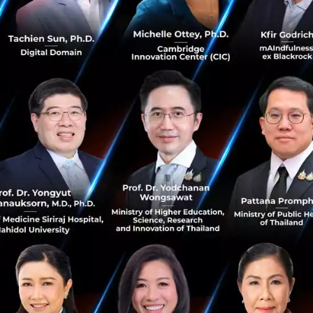
้านเอไอที่มีคุณภาพ เพียบพร้อมด้วยความเชี่ยวชาญและประสบการณ
ับสิงคโปร์และประเทศอื่นๆ ต่อไป”
ยแก้ไขปัญหาที่มีความซับซ้อนที่สุดในเอเชียตะวันออกเฉียงใต้ 
บต่อเมืองต่างๆ ที่ผ่านมาการทำงานของเราก้าวหน้าไปมาก โด
ผ่านข้อมูลเชิงลึกที่สุดและมากที่สุดที่ได้จากข้อมูลนับล้านที่เก
นที่ที่ผู้คนสนใจ ซึ่งแล็บเอไอแห่งนี้จะสามารถใช้ประโยชน์จ
ละระบบคอมพิวเตอร์ที่เรียนรู้ได้เองของแกร็บ รวมถึงงานวิจัยแ
ลกแห่งนี้ เพื่อสร้างเครื่องมือที่รัฐบาลของประเทศต่างๆ ทั่วเ
สร้างระบบขนส่งอัจฉริยะให้เกิดขึ้นในเมืองของตนได้”
นายแอน
อยังมีส่วนช่วยส่งเสริมศักยภาพให้กับบุคลากรที่มีความสามาร
ึกอบรมสำหรับนักศึกษาระดับปริญญาเอกที่ลงเรียนในมหาวิทยา
ับการสนับสนุนจากคณะกรรมการพัฒนาเศรษฐกิจแห่งสิงคโปร์ (S
d - EDB) โครงการอบรมในหลักสูตรระดับปริญญาเอกจะช่วยสร้
ทั้งยังสามารถนำผลลัพธ์ไปใช้แก้ไขปัญหาต่างๆ ที่เกิดขึ้นจริ