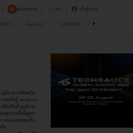
ส่งบทความ
TH
EN
เข้าสู่ระบบ
UGHTS
Based On
SUSTAINABLE
VIDEOS
P
ในภูมิภาคเอเชียตะวัน
ประดิษฐ์ (Artificial
องอัจฉริยะในภูมิภาค
งทุนร่วมซึ่งมีมูลค่า
 AI แห่งแรกของแกร็บ
รกิจ