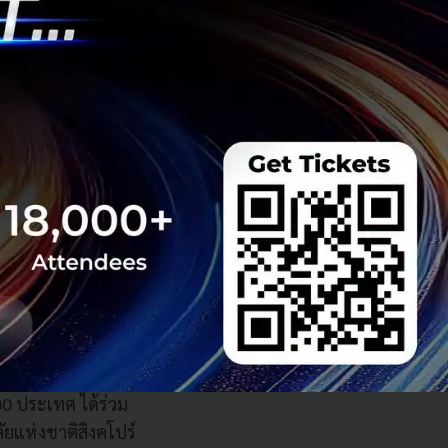
ปร์ อินโดนีเซีย
รายละเอียดเพิ่ม
ูนย์กลางทวีปเอเชีย
นคว้า โดยมุ่งเน้น
 รวมทั้งสิ้น 17
วิทยาการ และการ
 ประเทศ ได้ร่วม
ยแห่งชาติสิงคโปร์