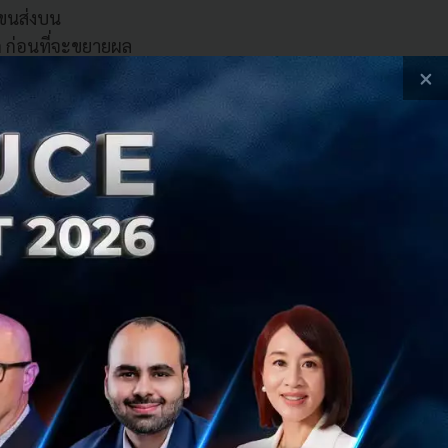
บขนส่งบน
ก ก่อนที่จะขยายผล
ียงใต้กำลังเผชิญ
×
ัยประจำห้องปฏิบัติ
ี่เรียนรู้ได้เอง
ฒนาเป็นรูปแบบการ
องผู้ใช้งานและ
่สุด
ิทยาลัยแห่งชาติ
กที่มีความสำคัญ
ะทำให้ทีมนักวิจัย
เพื่อสร้างสรรค์
ทั่วโลก นอกจากนี้
ิง ผ่านการทำวิจัย
นักวิทยาศาสตร์