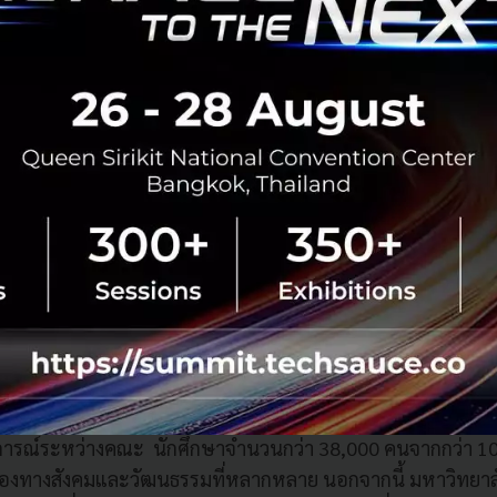
เงินต่างๆ ในปัจจุบัน แกร็บให้บริการใน 8 ประเทศได้แก่ สิงคโ
ีย ไทย เวียดนาม เมียนมาร์ และกัมพูชา สามารถอ่านและติดตาม
ww.grab.com
ัยแห่งชาติสิงคโปร์ (
NUS)
ติสิงคโปร์
(NUS) เป็นมหาวิทยาลัยชั้นนำระดับโลกที่ตั้งอยู่ในศ
ัยสำคัญของชาติ ที่มอบวิทยาการระดับโลกในการศึกษาและการค้
เชี่ยวชาญในภูมิภาคเอเชีย
ติสิงคโปร์ประกอบด้วยสามวิทยาเขต ซึ่งมีคณะและวิทยาลัยต่างๆ
ประบบการศึกษาด้วยหลักสูตรรวมวิชา ที่สร้างเสริมโดยวิชาสห
ารณ์ระหว่างคณะ นักศึกษาจำนวนกว่า 38,000 คนจากกว่า 100
มองทางสังคมและวัฒนธรรมที่หลากหลาย นอกจากนี้ มหาวิทยาลั