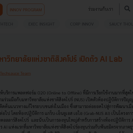
ร่วมงานกับเรา
INNOV PROGRAM
THTECH
EXEC INSIGHT
CORP INNOV
SAUCY THO
าวิทยาลัยแห่งชาติสิงคโปร์ เปิดตัว AI Lab
Techsauce Team
้ให้บริการแพลตฟอร์ม O2O (Online to Offline) ที่มีการเรียกใช้งานมากที่สุด
ร่วมมือกับมหาวิทยาลัยแห่งชาติสิงคโปร์ (NUS) เปิดตัวห้องปฏิบัติการปัญญา
ื่อคิดค้นแนวทางแก้ไขระบบขนส่งในเมือง ซึ่งสามารถต่อยอดไปสู่การพัฒนาเมื
ต่อไป โดยห้องปฏิบัติการ แกร็บ-เอ็นยูเอส เอไอ (Grab-NUS AI) เป็นโครงการล
ล้านดอลลาร์สิงคโปร์ และนับเป็นการลงทุนใหญ่สำหรับการสร้างห้องปฏิบัติการ
าร AI แห่งแรกที่มหาวิทยาลัยแห่งชาติสิงคโปร์ลงทุนร่วมกับพันธมิตรจากภาคธุ