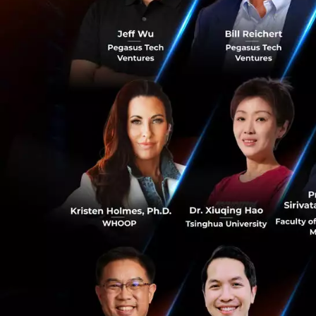
ข้อมูลและนักวิจัยด
สร้างประโยชน์ให้ก
“แกร็บมุ่งมั่นช่ว
จราจรที่ส่งผลกระท
คุณภาพชีวิตของผู้คน
การเดินทาง และสถา
ของข้อมูลเหล่านี้แ
สถาบันชั้นนำระดับโ
ใต้ สามารถนำไปใช้
นอกจากนี้ แล็บเอไ
สิงคโปร์ ผ่านการฝ
0
สิงคโปร์ ซึ่งได้ร
Development Boar
ให้กับนักศึกษา อีก