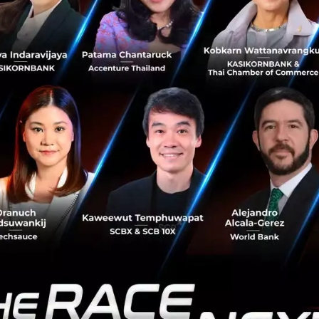
b-NUS AI ตั้งอยู่ที่อาคารนวัตกรรม 4.0 ภายในวิทยาเขตเคนท์ริ
ระกอบด้วยทีมนักวิจัยจำนวน 28 คน ที่จะประจำการอยู่ที่แล็บเอไ
าน เอไอหลายโครงการด้วยกัน
-------------------------
ab)
พลตฟอร์ม O2O (Online to Offline) ที่ให้บริการอำนวยความ
รเดินทาง รับประทานอาหาร ส่งของ รวมไปถึงชำระเงินผ่านมื
การเรียกใช้งานมากที่สุดในภูมิภาคเอเชียตะวันออกเฉียงใต้ แกร็บ
กคนควรได้รับประโยชน์จากการเข้าสู่เศรษฐกิจแบบดิจิทัล จึงได
การเดินทาง การรับส่งอาหาร การจัดส่งพัสดุสินค้า รวมไปถึงกา