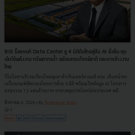
BOI รื้อเกณฑ์ Data Center ชู 4 มิติดันไทยสู่ฮับ AI ยั่งยืน คุม
เข้มใช้พลังงาน ทรัพยากรน้ำ พร้อมตอบโจทย์ชาติ และการจ้างงาน
ไทย
บีโอไอขานรับระเบียบใหม่คุมดาต้าเซ็นเตอร์ตามมติ ครม. เดินหน้ายก
เครื่องเกณฑ์คัดกรองโครงการด้วย 4 มิติ พร้อมเปิดข้อมูล 42 โครงการ
ลงทุนรวม 7.5 แสนล้านบาท ครอบคลุมประโยชน์ต่อประเทศ พลั...
สิงหาคม 6, 2026
| By
Techsauce Team
0
News
AI
BOI
Cloud
Data Center