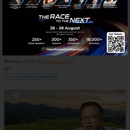
3 เรื่องที่ประเทศไทยต้อง Focus สร้างคน–นวัตกรรม–ปฏิรูป
ระบบราชการ เพื่อยกระดับขีดความสามารถประเทศ
นายอนุทิน ชาญวีรกูล นายกรัฐมนตรีและรัฐมนตรีว่าการกระทรวง
มหาดไทย กล่าวปาฐกถาพิเศษในหัวข้อ “ฝ่าวิกฤติ รับมือระเบียบโลก
ใหม่” ในงาน The INTANIA Forum...
สิงหาคม 6, 2026
| By
Techsauce Team
0
News
ประเทศไทย
เศรษฐกิจไทย