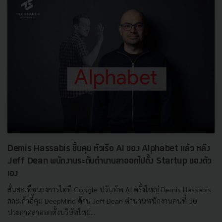
Demis Hassabis ขึ้นคุม หัวเรือ AI ของ Alphabet แล้ว หลัง
Jeff Dean พนักงานระดับตำนานลาออกไปตั้ง Startup ของตัว
เอง
สั่นสะเทือนวงการไอที Google ปรับทัพ AI ครั้งใหญ่ Demis Hassabis
สละเก้าอี้คุม DeepMind ด้าน Jeff Dean ตำนานพนักงานคนที่ 30
ประกาศลาออกตั้งบริษัทใหม่...