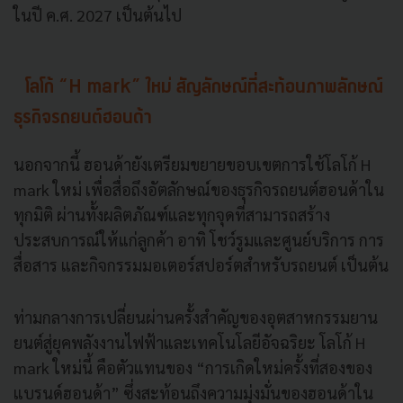
ในปี ค.ศ. 2027 เป็นต้นไป
โลโก้ “H mark” ใหม่ สัญลักษณ์ที่สะท้อนภาพลักษณ์
ธุรกิจรถยนต์ฮอนด้า
นอกจากนี้ ฮอนด้ายังเตรียมขยายขอบเขตการใช้โลโก้ H
mark ใหม่ เพื่อสื่อถึงอัตลักษณ์ของธุรกิจรถยนต์ฮอนด้าใน
ทุกมิติ ผ่านทั้งผลิตภัณฑ์และทุกจุดที่สามารถสร้าง
ประสบการณ์ให้แก่ลูกค้า อาทิ โชว์รูมและศูนย์บริการ การ
สื่อสาร และกิจกรรมมอเตอร์สปอร์ตสำหรับรถยนต์ เป็นต้น
ท่ามกลางการเปลี่ยนผ่านครั้งสำคัญของอุตสาหกรรมยาน
ยนต์สู่ยุคพลังงานไฟฟ้าและเทคโนโลยีอัจฉริยะ โลโก้ H
mark ใหม่นี้ คือตัวแทนของ “การเกิดใหม่ครั้งที่สองของ
แบรนด์ฮอนด้า” ซึ่งสะท้อนถึงความมุ่งมั่นของฮอนด้าใน